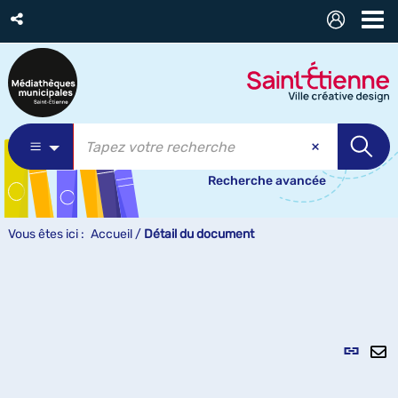
Recherche avancée
Vous êtes ici :
Accueil
/
Détail du document
Lien
per
En
(Nou
pa
fenê