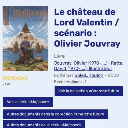
ma
Le château de
Lord Valentin /
scénario :
Olivier Jouvray
Livre
Jouvray, Olivier (1970-....)
|
Ratte,
David (1970-....). Illustrateur
Edité par
Soleil.. Toulon
- 2009
/5
Série
: Majipoor , 1
0
avis
Voir la collection «Cherche futur»
Voir la série «Majipoor»
Autres documents dans la collection «Cherche futur»
Autres documents de la série «Majipoor»