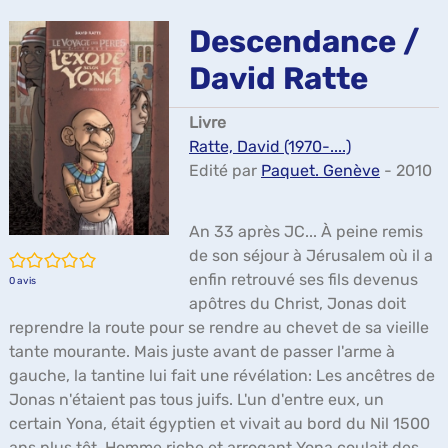
ma
Descendance /
David Ratte
Livre
Ratte, David (1970-....)
Edité par
Paquet. Genève
- 2010
An 33 après JC... À peine remis
de son séjour à Jérusalem où il a
/5
enfin retrouvé ses fils devenus
0
avis
apôtres du Christ, Jonas doit
reprendre la route pour se rendre au chevet de sa vieille
tante mourante. Mais juste avant de passer l'arme à
gauche, la tantine lui fait une révélation: Les ancêtres de
Jonas n'étaient pas tous juifs. L'un d'entre eux, un
certain Yona, était égyptien et vivait au bord du Nil 1500
ans plus tôt. Homme riche et arrogant Yona coulait des