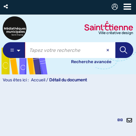
Recherche avancée
Vous êtes ici :
Accueil
/
Détail du document
Lien
per
En
(Nou
pa
fenê