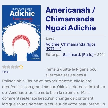
ma
Americanah /
Chimamanda
Ngozi Adichie
Livre
Adichie, Chimamanda Ngozi
(1977-....)
Edité par
Gallimard. [Paris]
- 2014
4/5
Ifemelu quitte le Nigeria pour
1
avis
aller faire ses études à
Philadelphie. Jeune et inexpérimentée, elle laisse
derrière elle son grand amour, Obinze, éternel admirateur
de l'Amérique, qui compte bien la rejoindre. Mais
comment rester soi lorsqu'on change de continent,
lorsque soudainement la couleur de votre peau prend un