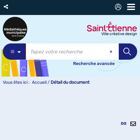
Recherche avancée
Vous êtes ici :
Accueil
/
Détail du document
Lien
per
En
(Nou
pa
fenê