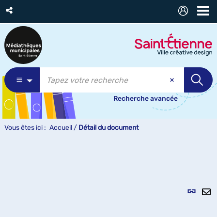
Recherche avancée
Vous êtes ici :
Accueil
/
Détail du document
Lien
per
En
(Nou
pa
fenê