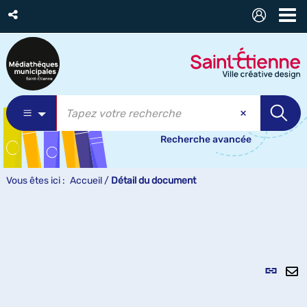
Recherche avancée
Vous êtes ici :
Accueil
/
Détail du document
Lien
per
En
(Nou
pa
fenê