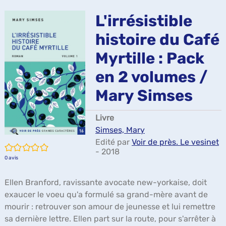
ma
L'irrésistible
histoire du Café
Myrtille : Pack
en 2 volumes /
Mary Simses
Livre
Simses, Mary
Edité par
Voir de près. Le vesinet
/5
- 2018
0
avis
Ellen Branford, ravissante avocate new-yorkaise, doit
exaucer le voeu qu'a formulé sa grand-mère avant de
mourir : retrouver son amour de jeunesse et lui remettre
sa dernière lettre. Ellen part sur la route, pour s'arrêter à