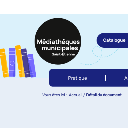
Aller
Aller
Aller
au
au
à
menu
contenu
la
recherche
Catalogue
Pratique
A
Vous êtes ici :
Accueil
/
Détail du document