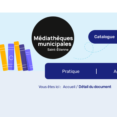
Aller
Aller
Aller
au
au
à
menu
contenu
la
recherche
Catalogue
Pratique
A
Vous êtes ici :
Accueil
/
Détail du document