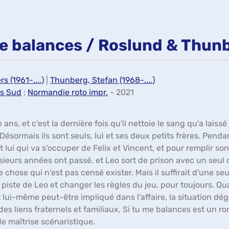
me balances / Roslund & Thun
s (1961-....)
|
Thunberg, Stefan (1968-....)
s Sud
;
Normandie roto impr.
- 2021
ans, et c'est la dernière fois qu'il nettoie le sang qu'a laiss
ésormais ils sont seuls, lui et ses deux petits frères. Pendan
t lui qui va s'occuper de Felix et Vincent, et pour remplir son
ieurs années ont passé, et Leo sort de prison avec un seul o
 chose qui n'est pas censé exister. Mais il suffirait d'une se
a piste de Leo et changer les règles du jeu, pour toujours.
t lui-même peut-être impliqué dans l'affaire, la situation dégé
 des liens fraternels et familiaux, Si tu me balances est un 
e maîtrise scénaristique.