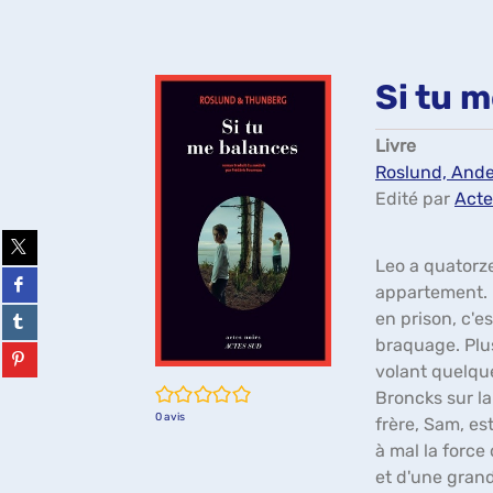
Si tu 
Livre
Roslund, Ander
Edité par
Acte
Partager
sur
Leo a quatorze 
twitter
Partager
appartement. D
(Nouvelle
sur
fenêtre)
facebook
Partager
en prison, c'es
(Nouvelle
sur
braquage. Plus
fenêtre)
tumblr
Partager
(Nouvelle
sur
volant quelque
fenêtre)
pinterest
/5
Broncks sur l
(Nouvelle
0
avis
frère, Sam, es
fenêtre)
à mal la force
et d'une grand