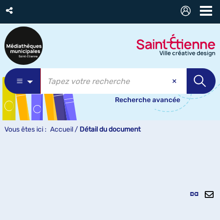
Recherche avancée
Vous êtes ici :
Accueil
/
Détail du document
Lien
per
En
(Nou
pa
fenê