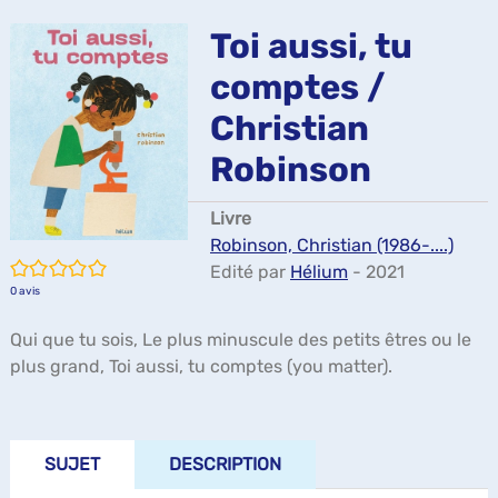
ma
Toi aussi, tu
comptes /
Christian
Robinson
Livre
Robinson, Christian (1986-....)
/5
Edité par
Hélium
- 2021
0
avis
Qui que tu sois, Le plus minuscule des petits êtres ou le
plus grand, Toi aussi, tu comptes (you matter).
SUJET
DESCRIPTION