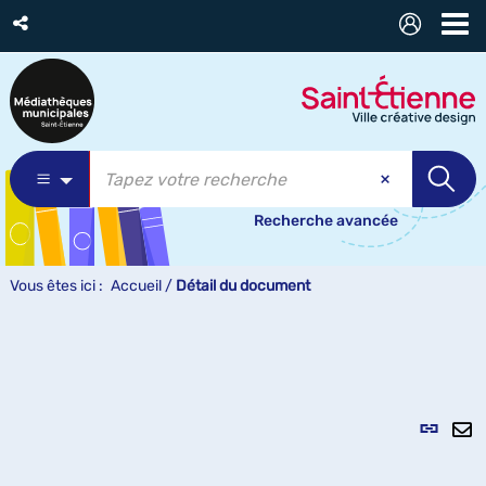
Recherche avancée
Vous êtes ici :
Accueil
/
Détail du document
Lien
per
En
(Nou
pa
fenê