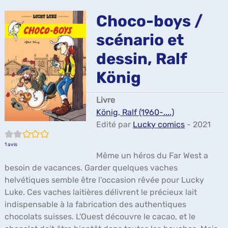
ma
Choco-boys /
scénario et
dessin, Ralf
König
Livre
König, Ralf (1960-....)
Edité par
Lucky comics
- 2021
2/5
1
avis
Même un héros du Far West a
besoin de vacances. Garder quelques vaches
helvétiques semble être l'occasion rêvée pour Lucky
Luke. Ces vaches laitières délivrent le précieux lait
indispensable à la fabrication des authentiques
chocolats suisses. L'Ouest découvre le cacao, et le