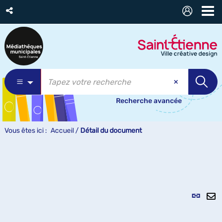
Recherche avancée
Vous êtes ici :
Accueil
/
Détail du document
Lien
per
En
(Nou
pa
fenê