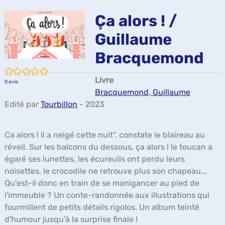
ma
Ça alors ! /
Guillaume
Bracquemond
/5
Livre
0
avis
Bracquemond, Guillaume
Edité par
Tourbillon
- 2023
Ca alors ! il a neigé cette nuit". constate le blaireau au
réveil. Sur les balcons du dessous, ça alors ! le toucan a
égaré ses lunettes, les écureuils ont perdu leurs
noisettes, le crocodile ne retrouve plus son chapeau...
Qu'est-il donc en train de se manigancer au pied de
l'immeuble ? Un conte-randonnée aux illustrations qui
fourmillent de petits détails rigolos. Un album teinté
d'humour jusqu'à la surprise finale !