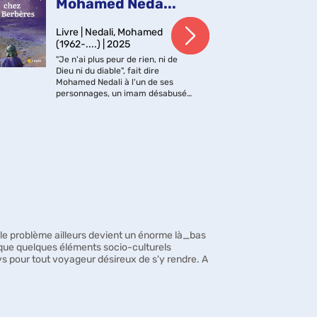
Mohamed Neda...
C
Livre | Nedali, Mohamed
Liv
(1962-....) | 2025
(198
"Je n'ai plus peur de rien, ni de
Dans
Dieu ni du diable", fait dire
coe
Mohamed Nedali à l'un de ses
son 
personnages, un imam désabusé,
d'éc
revenu des illusions de sa religion.
hom
Cette imprécation
reco
blasphématoire sonne comme
avec
une mise en garde contre...
d'un
le problème ailleurs devient un énorme là_bas
i que quelques éléments socio-culturels
ys pour tout voyageur désireux de s'y rendre. A