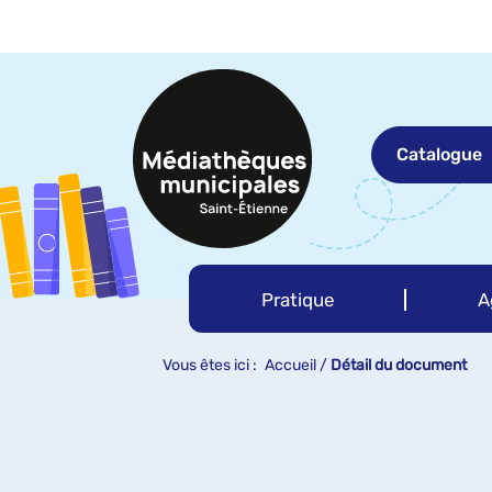
Aller
Aller
Aller
au
au
à
menu
contenu
la
recherche
Catalogue
Pratique
A
Vous êtes ici :
Accueil
/
Détail du document