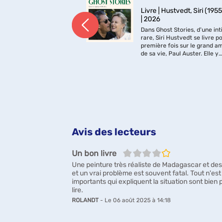
Farrell, Maggie
Livre | Hustvedt, Siri (1955-
) | 2021
| 2026
té 1596, dans la
Dans Ghost Stories, d'une int
nglaise, une petite
rare, Siri Hustvedt se livre po
e gravement malade.
première fois sur le grand a
jumeau, Hamnet, part
de sa vie, Paul Auster. Elle y
e l'aide car aucun de
célèbre leur longue et magni
ts n'est à la maison...
vie à deux, et nous plonge d
r mère, n'est pourtant
les recoins les plus secrets...
.
Avis des lecteurs
4/5
Un bon livre
Une peinture très réaliste de Madagascar et de
et un vrai problème est souvent fatal. Tout n'es
importants qui expliquent la situation sont bie
lire.
ROLANDT
- Le 06 août 2025 à 14:18