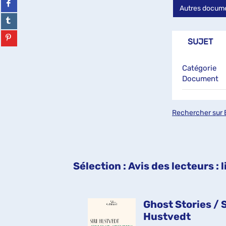
Autres docume
(Nouvelle
sur
fenêtre)
facebook
Partager
(Nouvelle
sur
fenêtre)
tumblr
Partager
SUJET
(Nouvelle
sur
fenêtre)
pinterest
(Nouvelle
Catégorie
fenêtre)
Document
Rechercher sur 
Sélection
: Avis des lecteurs :
t / Maggie
Ghost Stories / S
ell
Hustvedt