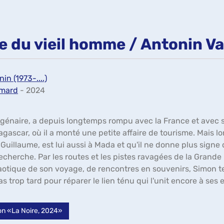
te du vieil homme / Antonin V
in (1973-....)
imard
- 2024
énaire, a depuis longtemps rompu avec la France et avec ses
ascar, où il a monté une petite affaire de tourisme. Mais lor
 Guillaume, est lui aussi à Mada et qu'il ne donne plus signe
echerche. Par les routes et les pistes ravagées de la Grande Ile,
otique de son voyage, de rencontres en souvenirs, Simon ten
as trop tard pour réparer le lien ténu qui l'unit encore à ses 
tion «La Noire, 2024»