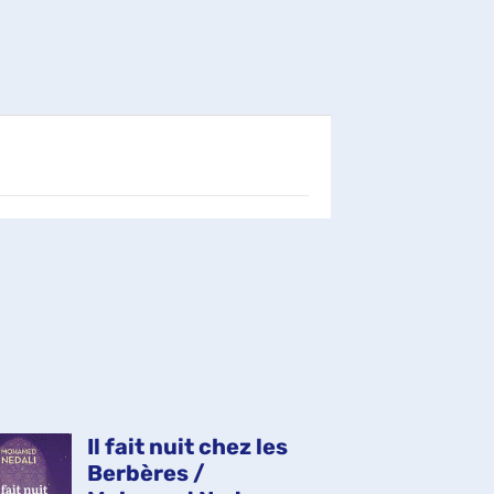
Il fait nuit chez les
Qu
Berbères /
Re