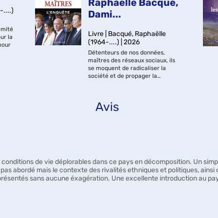
Raphaëlle Bacqué,
....)
Dami...
imité
Livre | Bacqué, Raphaëlle
ur la
(1964-....) | 2026
mour
Détenteurs de nos données,
fique
maîtres des réseaux sociaux, ils
ans
se moquent de radicaliser la
société et de propager la
désinformation pourvu que leurs
algorithmes captent notre
attention. Seigneurs de la Tech, ils
Avis
possèdent une partie...
s conditions de vie déplorables dans ce pays en décomposition. Un simp
t pas abordé mais le contexte des rivalités ethniques et politiques, ains
n présentés sans aucune éxagération. Une excellente introduction au pa