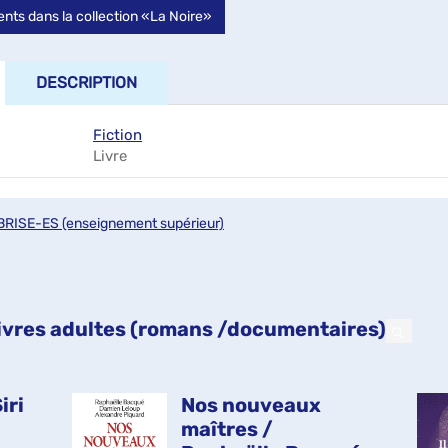
nts dans la collection «La Noire»
DESCRIPTION
Fiction
Livre
BRISE-ES (enseignement supérieur)
 livres adultes (romans /documentaires)
iri
Nos nouveaux
maîtres /