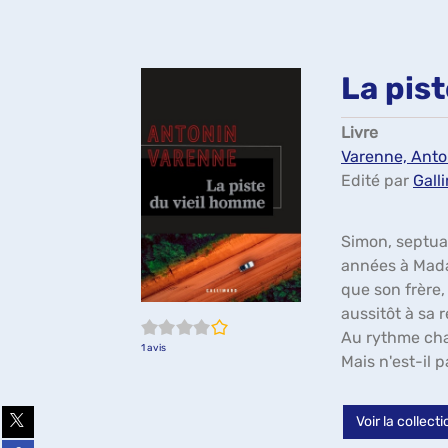
La pis
Livre
Varenne, Anton
Edité par
Gall
Simon, septuag
années à Madag
que son frère,
aussitôt à sa r
4/5
Au rythme cha
1
avis
Mais n'est-il p
Partager
Voir la collec
sur
twitter
Partager