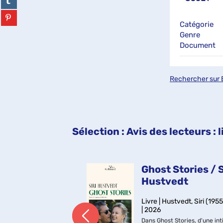
(Nouvelle
sur
fenêtre)
tumblr
Partager
(Nouvelle
sur
Catégorie
fenêtre)
pinterest
Genre
(Nouvelle
Document
fenêtre)
Rechercher sur 
Sélection
: Avis des lecteurs :
t / Maggie
Ghost Stories / S
ell
Hustvedt
Farrell, Maggie
Livre | Hustvedt, Siri (1955-
) | 2021
| 2026
té 1596, dans la
Dans Ghost Stories, d'une int