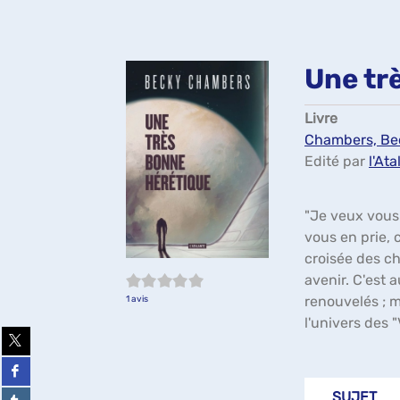
Une tr
Livre
Chambers, Be
Edité par
l'Ata
"Je veux vous 
vous en prie,
croisée des ch
5/5
avenir. C'est 
renouvelés ; m
1
avis
l'univers des 
Partager
sur
twitter
Partager
(Nouvelle
sur
fenêtre)
facebook
Partager
SUJET