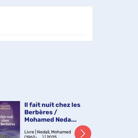
Il fait nuit chez les
Qu
Berbères /
Re
Mohamed Neda...
C
Livre | Nedali, Mohamed
Liv
(1962-....) | 2025
(198