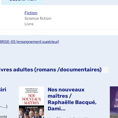
Fiction
Science fiction
Livre
BRISE-ES (enseignement supérieur)
 livres adultes (romans /documentaires)
iri
Nos nouveaux
maîtres /
Raphaëlle Bacqué,
....)
Dami...
imité