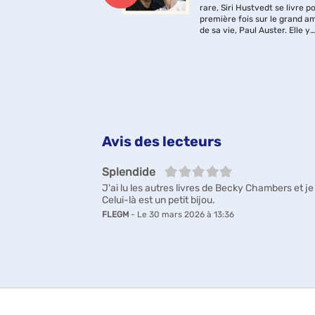
nglaise, une petite
rare, Siri Hustvedt se livre po
e gravement malade.
première fois sur le grand a
jumeau, Hamnet, part
de sa vie, Paul Auster. Elle y
e l'aide car aucun de
célèbre leur longue et magni
ts n'est à la maison...
vie à deux, et nous plonge d
r mère, n'est pourtant
les recoins les plus secrets...
.
Avis des lecteurs
5/5
Splendide
J'ai lu les autres livres de Becky Chambers et j
Celui-là est un petit bijou.
FLEGM
- Le 30 mars 2026 à 13:36