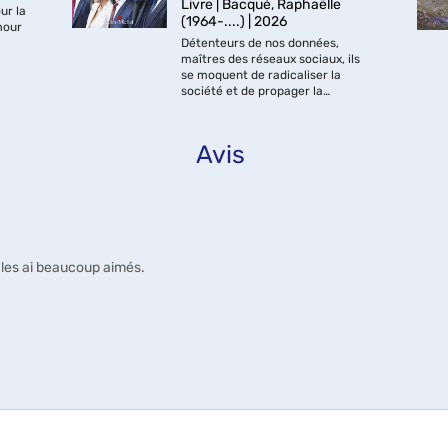
Livre | Bacqué, Raphaëlle
ur la
(1964-....) | 2026
mour
Détenteurs de nos données,
fique
maîtres des réseaux sociaux, ils
ans
se moquent de radicaliser la
société et de propager la
désinformation pourvu que leurs
algorithmes captent notre
attention. Seigneurs de la Tech, ils
Avis
possèdent une partie...
e les ai beaucoup aimés.