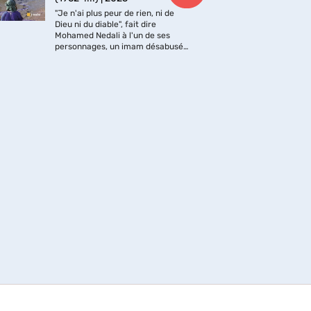
"Je n'ai plus peur de rien, ni de
Dans
Dieu ni du diable", fait dire
coe
Mohamed Nedali à l'un de ses
son 
personnages, un imam désabusé,
d'éc
revenu des illusions de sa religion.
hom
Cette imprécation
reco
blasphématoire sonne comme
avec
une mise en garde contre...
d'un