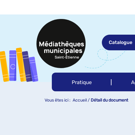
Aller
Aller
Aller
au
au
à
menu
contenu
la
recherche
Catalogue
Pratique
A
Vous êtes ici :
Accueil
/
Détail du document