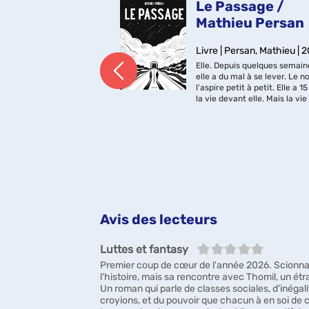
ison des
Le Passage /
nges / John
Mathieu Persan
Livre | Persan, Mathieu | 
Elle. Depuis quelques semain
rrs, John | 2024
elle a du mal à se lever. Le no
Nina est réglée comme
l'aspire petit à petit. Elle a 15
me : le matin, elle va
la vie devant elle. Mais la vie
à la bibliothèque et le
devenue un fardeau trop lou
retrouve sa mère Maggie,
porter. Lui. C'est son père. A
le elle vit depuis
début, il a mis ça sur le...
ina prépare le repas et
mmes dînent paisibl...
Avis des lecteurs
5/5
Luttes et fantasy
Premier coup de cœur de l'année 2026. Scionna
l'histoire, mais sa rencontre avec Thomil, un ét
Un roman qui parle de classes sociales, d'inégali
croyions, et du pouvoir que chacun à en soi de