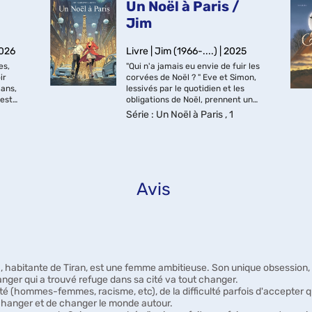
Un Noël à Paris /
Jim
2026
Livre | Jim (1966-....) | 2025
es,
"Qui n'a jamais eu envie de fuir les
ir
corvées de Noël ? " Eve et Simon,
 ans,
lessivés par le quotidien et les
 est
obligations de Noël, prennent une
rd à
décision radicale : ce soir, ils
Série
: Un Noël à Paris , 1
u
claquent la porte... et
s'échappent ! Laissant derrière
lui...
Avis
, habitante de Tiran, est une femme ambitieuse. Son unique obsession
ranger qui a trouvé refuge dans sa cité va tout changer.
té (hommes-femmes, racisme, etc), de la difficulté parfois d'accepter qu
 changer et de changer le monde autour.