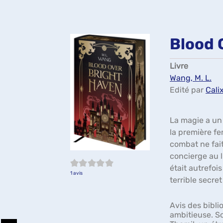
Blood 
Livre
Wang, M. L.
Edité par
Calix
La magie a un 
la première fe
combat ne fai
concierge au l
5/5
était autrefo
1
avis
terrible secret
Avis des bibli
ambitieuse. S
Partager