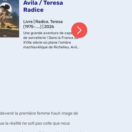
Avila / Teresa
Un
Radice
po
Ét
Livre | Radice, Teresa
d'
(1975-....) | 2026
Une grande aventure de cape et
Liv
de sorcellerie ! Dans la France du
201
XVIIe siècle où plane l'ombre
machiavélique de Richelieu, Avila,
Cett
jeune orpheline déploie pour qui
prés
veut ses talents d'herboriste
dont
hérités de sa mère. Convaincue
parl
de so...
L'au
Bibl
la v
Chr
Walk
, devenir la première femme haut-mage de
e la réalité ne soit pas celle que nous