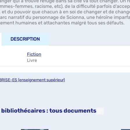
anger qui a trouvé refuge dans sa cité va tout changer. Un r
ommes-femmes, racisme, etc), de la difficulté parfois d'accept
, et du pouvoir que chacun à en soi de changer et de change
'arc narratif du personnage de Scionna, une héroïne imparfa
itement humaines et attachantes malgré tous ses défauts.
DESCRIPTION
Fiction
Livre
BRISE-ES (enseignement supérieur)
 bibliothécaires : tous documents