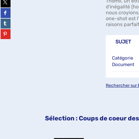
Thomil, un étr
sur
d'inégalité (h
twitter
Partager
nous croyions
(Nouvelle
sur
one-shot est l
fenêtre)
facebook
Partager
raisons parfa
(Nouvelle
sur
fenêtre)
tumblr
Partager
(Nouvelle
sur
SUJET
fenêtre)
pinterest
(Nouvelle
fenêtre)
Catégorie
Document
Rechercher sur 
Sélection
: Coups de coeur des