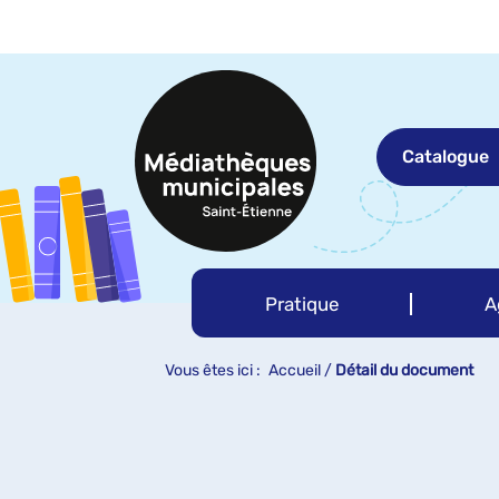
Aller
Aller
Aller
au
au
à
menu
contenu
la
recherche
Catalogue
Pratique
A
Vous êtes ici :
Accueil
/
Détail du document