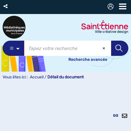
Recherche avancée
Vous êtes ici :
Accueil
/
Détail du document
Lien
per
En
(Nou
pa
fenê