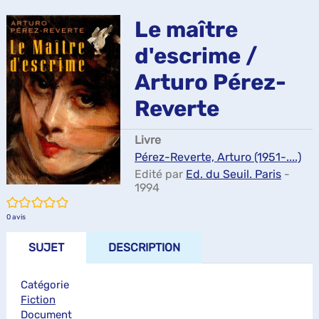
ma
Le maître
d'escrime /
Arturo Pérez-
Reverte
Livre
Pérez-Reverte, Arturo (1951-....)
Edité par
Ed. du Seuil. Paris
-
1994
/5
0
avis
SUJET
DESCRIPTION
Catégorie
Fiction
Document