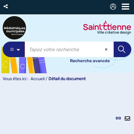
Recherche avancée
Vous êtes ici :
Accueil
/
Détail du document
Lien
per
En
(Nou
pa
fenê