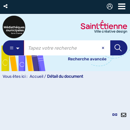
Recherche avancée
Vous êtes ici :
Accueil
/
Détail du document
Lien
per
En
(Nou
pa
fenê