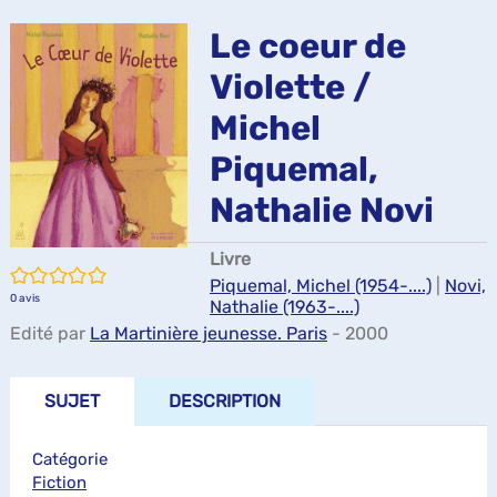
ma
Le coeur de
Violette /
Michel
Piquemal,
Nathalie Novi
Livre
/5
Piquemal, Michel (1954-....)
|
Novi,
0
avis
Nathalie (1963-....)
Edité par
La Martinière jeunesse. Paris
- 2000
SUJET
DESCRIPTION
Catégorie
Fiction