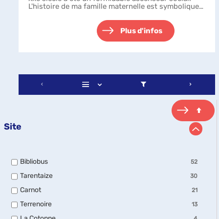
L'histoire de ma famille maternelle est symbolique
de cette évolution, et ...
Plus d'infos
Site
-
Bibliobus
52
52
-
Tarentaize
30
résultats
30
-
-
Carnot
21
résultats
cocher
21
-
pour
-
Terrenoire
13
résultats
cocher
ajouter
13
-
pour
-
La Cotonne
4