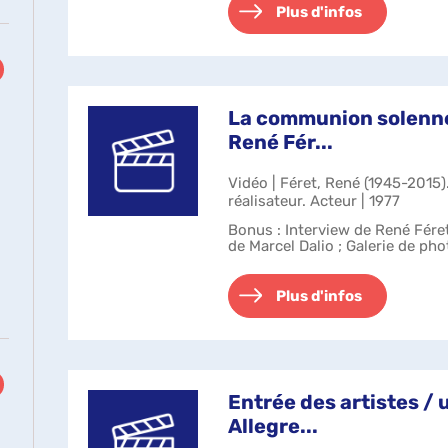
Plus d'infos
La communion solennel
René Fér...
ltats
Vidéo | Féret, René (1945-2015)
réalisateur. Acteur | 1977
uer
Bonus : Interview de René Féret
r
de Marcel Dalio ; Galerie de pho
ter
e
Plus d'infos
herche
e
Entrée des artistes / 
Allegre...
omatiquement