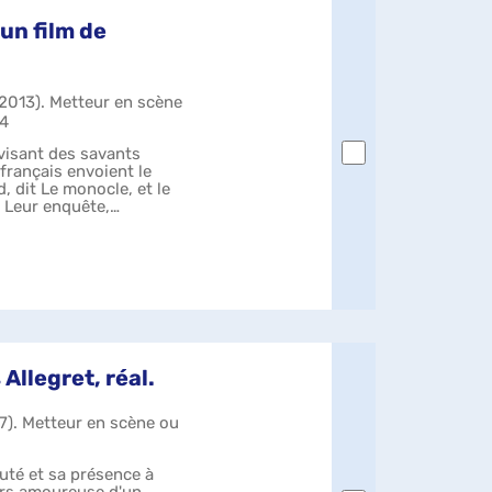
 un film de
-2013). Metteur en scène
64
visant des savants
 français envoient le
dit Le monocle, et le
 Leur enquête,
n...
Allegret, réal.
87). Metteur en scène ou
uté et sa présence à
ers amoureuse d'un