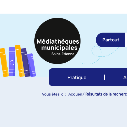
Aller
Aller
Aller
au
au
à
menu
contenu
la
recherche
Partout
Pratique
A
Vous êtes ici :
Accueil
/
Résultats de la recher