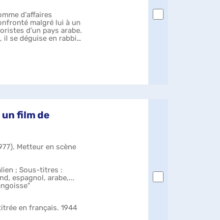
omme d'affaires
confronté malgré lui à un
oristes d'un pays arabe.
 il se déguise en rabbin
 un film de
977). Metteur en scène
lien ; Sous-titres :
and, espagnol, arabe,...
'angoisse"
itrée en français. 1944