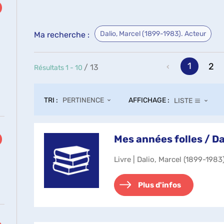
Dalio, Marcel (1899-1983). Acteur
Ma recherche :
1
2
/ 13
Résultats
1
-
10
ultats
TRI :
AFFICHAGE :
PERTINENCE
LISTE
cher
ur
uter
Mes années folles / Da
re
Livre | Dalio, Marcel (1899-1983
cherche
se
Plus d'infos
r
tomatiquement