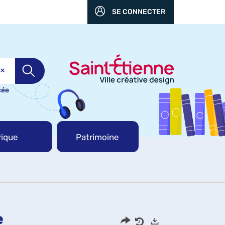
SE CONNECTER
cée
ique
Patrimoine
e