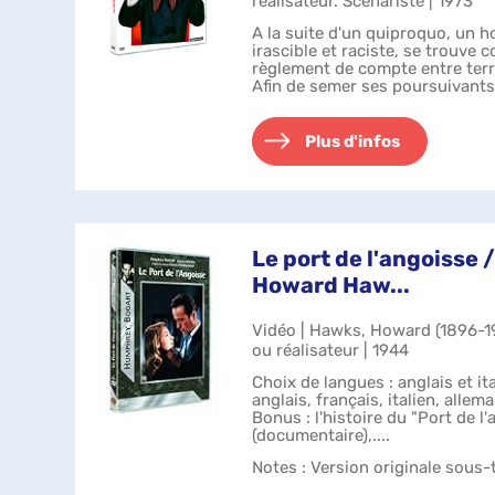
réalisateur. Scénariste | 1973
A la suite d'un quiproquo, un h
irascible et raciste, se trouve 
règlement de compte entre terr
Afin de semer ses poursuivants,
après avoir cr...
Plus d'infos
Le port de l'angoisse /
Howard Haw...
Vidéo | Hawks, Howard (1896-1
ou réalisateur | 1944
Choix de langues : anglais et ita
anglais, français, italien, allem
Bonus : l'histoire du "Port de l
(documentaire),....
Notes
: Version originale sous-t