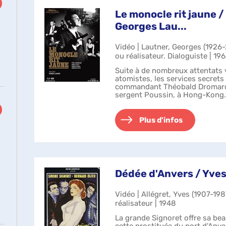
Le monocle rit jaune /
Georges Lau...
Vidéo | Lautner, Georges (1926
ou réalisateur. Dialoguiste | 19
Suite à de nombreux attentats 
atomistes, les services secrets
commandant Théobald Dromard, 
sergent Poussin, à Hong-Kong.
soutenue par les services britan
Plus d'infos
Dédée d'Anvers / Yves 
Vidéo | Allégret, Yves (1907-19
réalisateur | 1948
La grande Signoret offre sa bea
cette prostituée du port d'Anv