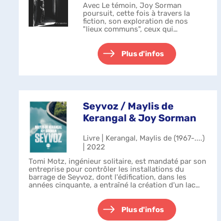
Avec Le témoin, Joy Sorman
poursuit, cette fois à travers la
fiction, son exploration de nos
"lieux communs", ceux qui
racontent le monde et jettent une
lumière crue et acérée sur la
société dans laquelle nous vivons.
Plus d'infos
Dans ...
Seyvoz / Maylis de
Kerangal & Joy Sorman
Livre | Kerangal, Maylis de (1967-....)
| 2022
Tomi Motz, ingénieur solitaire, est mandaté par son
entreprise pour contrôler les installations du
barrage de Seyvoz, dont l'édification, dans les
années cinquante, a entraîné la création d'un lac
artificiel et englouti le village...
Plus d'infos