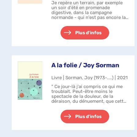
Je repère un terrain, par exemple
un soir d'été en promenade
digestive, dans la campagne
normande - qui n'est pas encore la
Normandie, je n'ai pas besoin de
franchir de barrière ou de me
glisser entre deux fils barbelés pour
Plus d'infos
accéd...
A la folie / Joy Sorman
Livre | Sorman, Joy (1973-....) | 2021
" Ce jour-là j'ai compris ce qui me
troublait. Peut-être moins le
spectacle de la douleur, de la
déraison, du dénuement, que cette
lutte qui ne s'éteint jamais, au bout
d'un an comme de vingt, en dépit
des traitements qui érodent ...
Plus d'infos