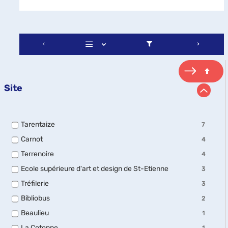
Site
-
Tarentaize
7
7
-
Carnot
4
résultats
4
-
-
Terrenoire
4
résultats
cocher
4
-
pour
-
Ecole supérieure d'art et design de St-Etienne
3
résultats
cocher
ajouter
3
-
pour
-
Tréfilerie
le
3
résultats
cocher
ajouter
3
filtre
-
pour
-
Bibliobus
le
2
résultats
-
cocher
ajouter
2
filtre
-
la
pour
-
Beaulieu
le
1
résultats
-
cocher
recherche
ajouter
1
filtre
-
la
pour
-
La Cotonne
est