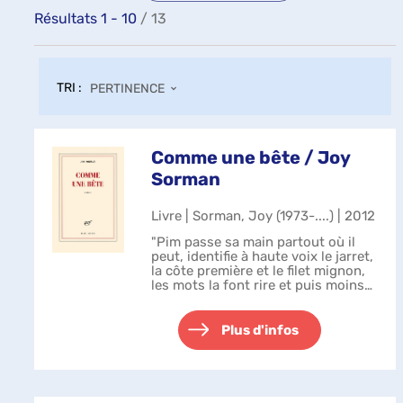
Résultats
1
-
10
/ 13
TRI :
PERTINENCE
Comme une bête / Joy
Sorman
Livre | Sorman, Joy (1973-....) | 2012
"Pim passe sa main partout où il
peut, identifie à haute voix le jarret,
la côte première et le filet mignon,
les mots la font rire et puis moins
quand il passe à la tranche grasse
et au cuisseau. Le corps de
l'apprenti ankylosé p...
Plus d'infos