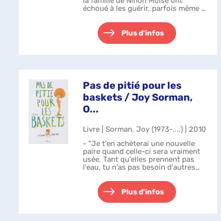
la famille de Ninon Moise ont
échoué à les guérir, parfois même à
simplement les nommer. Depuis le
Moyen Âge, les filles aînées de
chaque génération sont frappées,
Plus d'infos
le...
Pas de pitié pour les
baskets / Joy Sorman,
O...
Livre | Sorman, Joy (1973-....) | 2010
- "Je t'en achèterai une nouvelle
paire quand celle-ci sera vraiment
usée. Tant qu'elles prennent pas
l'eau, tu n'as pas besoin d'autres
baskets, Joseph". Quand la mère de
Joseph dit " Joseph " en fin de
phrase, en insistant sur l...
Plus d'infos