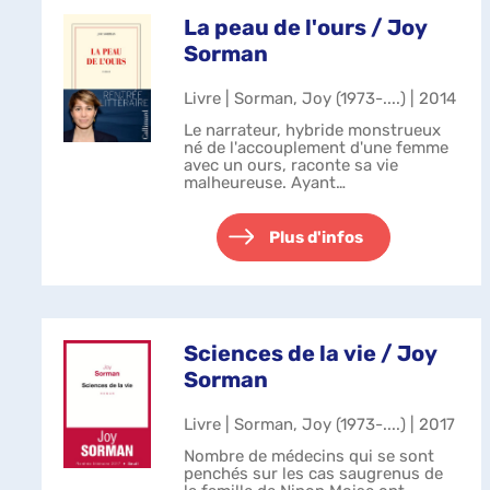
La peau de l'ours / Joy
Sorman
Livre | Sorman, Joy (1973-....) | 2014
Le narrateur, hybride monstrueux
né de l'accouplement d'une femme
avec un ours, raconte sa vie
malheureuse. Ayant
progressivement abandonné tout
trait humain pour prendre
l'apparence d'une bête, il est vendu
Plus d'infos
à un montreur d'ours p...
Sciences de la vie / Joy
Sorman
Livre | Sorman, Joy (1973-....) | 2017
Nombre de médecins qui se sont
penchés sur les cas saugrenus de