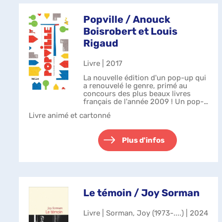
Popville / Anouck
Boisrobert et Louis
Rigaud
Livre | 2017
La nouvelle édition d'un pop-up qui
a renouvelé le genre, primé au
concours des plus beaux livres
français de l'année 2009 ! Un pop-
up fascinant, architectural et
Livre animé et cartonné
labyrinthique sur la métamorphose
d'une ville. Un récit en volume p...
Plus d'infos
Le témoin / Joy Sorman
Livre | Sorman, Joy (1973-....) | 2024