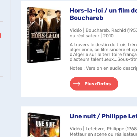
Hors-la-loi / un film 
Bouchareb
ultats
Vidéo | Bouchareb, Rachid (1953
iquer
ou réalisateur | 2010
ur
A travers le destin de trois frè
outer
algérienne, ce film sincère et é
d'Algérie sur le territoire frança
tre
d'acteurs talentueux...Sous-titr
sourds ...
Notes
: Version en audio descri
cherche
t
Plus d'infos
se
r
tomatiquement
Une nuit / Philippe Le
Vidéo | Lefebvre, Philippe (1968-.
Metteur en scène ou réalisateur