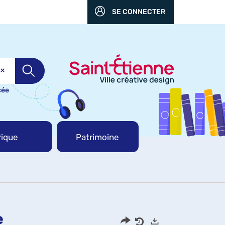
SE CONNECTER
cée
ique
Patrimoine
e