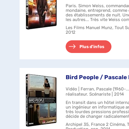
Paris. Simon Weiss, commandan
mondaine, entreprend, comme c
des établissements de nuit. U
les autres... Très vite Weiss c
piéger. Pris en tenaille ent...
Les Films Manuel Munz, Tout Su
2012
Plus d'infos
Bird People / Pascale 
Vidéo | Ferran, Pascale (1960-..
réalisateur. Scénariste | 2014
En transit dans un hôtel intern
un ingénieur en informatique a
très lourdes pressions professi
décide de changer radicalement 
Quelques heures p...
Archipel 35, France 2 Cinéma, T
Production, cop. 2014