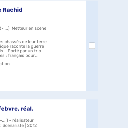
de Rachid
-....). Metteur en scène
res chassés de leur terre
pique raconte la guerre
is... Porté par un trio
es : français pour
ption
febvre, réal.
...) - réalisateur.
. Scénariste | 2012