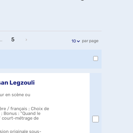
Exports
Partager
Historique
l'URL
de
de
vos
la
recherches
recherche
5
..
par page
10
san Legzouli
eur en scène ou
re / français ; Choix de
s ; Bonus : "Quand le
x" court-métrage de
rsion originale sous-