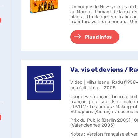
Un couple de New-yorkais fortu
au Maroc... L'amant de la marié
plans... Un dangereux trafiqua
transféré vers une prison... U
voyage avec un bébé.....
Plus d'infos
ltats
uer
Va, vis et deviens / R
r
ter
Vidéo | Mihaileanu, Radu (1958-.
e
ou réalisateur | 2005
Langues : français, hébreu, amh
français pour sourds et malente
herche
; DVD 2 : Les bonus : Making-of
Ethiopiens (45 mn) ; 7 scènes 
Castings avec int...
e
Prix du Public (Berlin 2005) ; 
(Valenciennes 2005)
Notes
: Version française et ve
omatiquement