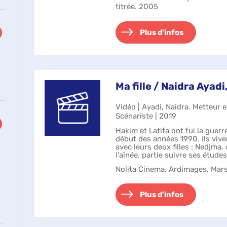
titrée. 2005
se
r
Plus d'infos
tomatiquement
Ma fille / Naidra Ayadi,
Vidéo | Ayadi, Naidra. Metteur e
Scénariste | 2019
Hakim et Latifa ont fui la guerr
début des années 1990. Ils vive
avec leurs deux filles : Nedjma, 
l'aînée, partie suivre ses études
Trois jou...
Nolita Cinema, Ardimages, Mars
Plus d'infos