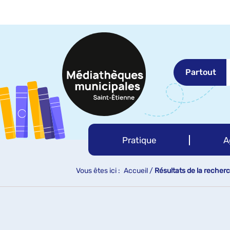
Aller
Aller
Aller
au
au
à
menu
contenu
la
recherche
Partout
Pratique
A
Vous êtes ici :
Accueil
/
Résultats de la recher