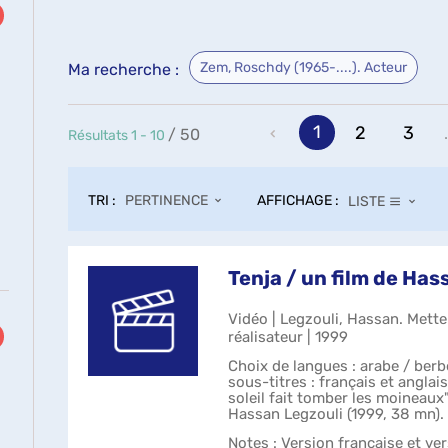
Zem, Roschdy (1965-....). Acteur
Ma recherche :
1
2
3
.
/ 50
Résultats
1
-
10
TRI :
AFFICHAGE :
PERTINENCE
LISTE
Tenja / un film de Has
ultats
Vidéo | Legzouli, Hassan. Mett
cher
réalisateur | 1999
ur
uter
Choix de langues : arabe / berbè
sous-titres : français et anglai
re
soleil fait tomber les moineau
Hassan Legzouli (1999, 38 mn).
cherche
Notes
: Version française et ve