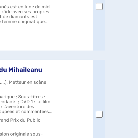
nés est en lune de miel
e rôde avec ses propres
nt de diamants est
ne femme énigmatique
adu Mihaileanu
...). Metteur en scène
arique ; Sous-titres :
ndants ; DVD 1 : Le film
 : L'aventure des
coupées et commentées ;
Grand Prix du Public
rsion originale sous-