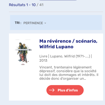
Résultats
1
-
10
/ 41
TRI :
PERTINENCE
Ma révérence / scénario,
Wilfrid Lupano
Livre | Lupano, Wilfrid (1971-....) |
2013
Vincent, trentenaire légèrement
dépressif, considère que la société
lui doit des dommages et intérêts. Il
décide donc d'organiser un
braquage pour réparer lui-même le
préjudice moral dont il a été
victime. En choisissant comme
Plus d'infos
com...