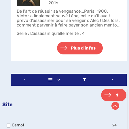
2016
De l'art de réussir sa vengeance...Paris, 1900.
Victor a finalement sauvé Léna, celle qu'il avait
prévu d'assassiner pour se venger d'Alec ! Dès lors,
comment parvenir à faire payer son ancien mentor '
La réponse se trouve peut-êt...
Série
: L'assassin qu'elle mérite , 4
Plus d'infos
Site
-
Carnot
24