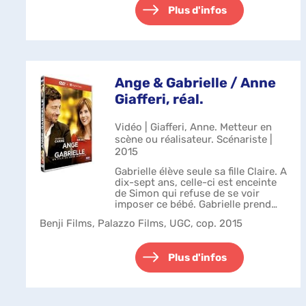
Plus d'infos
Ange & Gabrielle / Anne
Giafferi, réal.
Vidéo | Giafferi, Anne. Metteur en
scène ou réalisateur. Scénariste |
2015
Gabrielle élève seule sa fille Claire. A
dix-sept ans, celle-ci est enceinte
de Simon qui refuse de se voir
imposer ce bébé. Gabrielle prend
les choses en main et décide de
Benji Films, Palazzo Films, UGC, cop. 2015
demander de l'aide au père de
Simon. Elle débarque donc d...
Plus d'infos