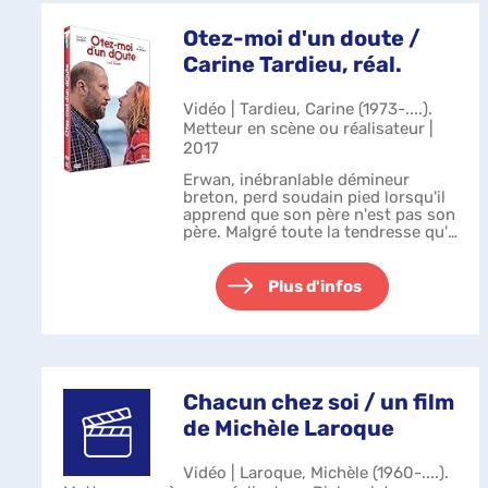
Otez-moi d'un doute /
Carine Tardieu, réal.
Vidéo | Tardieu, Carine (1973-....).
Metteur en scène ou réalisateur |
2017
Erwan, inébranlable démineur
breton, perd soudain pied lorsqu'il
apprend que son père n'est pas son
père. Malgré toute la tendresse qu'il
éprouve pour l'homme qui l'a élevé,
Erwan enquête discrètement et
retrouve son géniteur : Jo...
Plus d'infos
Chacun chez soi / un film
de Michèle Laroque
Vidéo | Laroque, Michèle (1960-....).