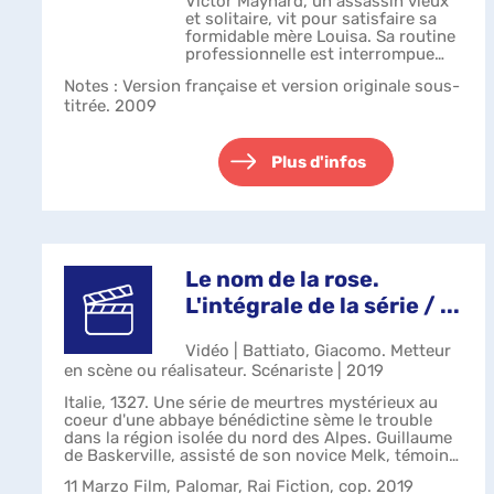
Victor Maynard, un assassin vieux
et solitaire, vit pour satisfaire sa
formidable mère Louisa. Sa routine
professionnelle est interrompue
quand il se trouve attiré par l'une
Notes
: Version française et version originale sous-
de ses prochaines victimes, Rose. Il
titrée. 2009
épargne sa vie et o...
Plus d'infos
Le nom de la rose.
L'intégrale de la série / ...
Vidéo | Battiato, Giacomo. Metteur
en scène ou réalisateur. Scénariste | 2019
Italie, 1327. Une série de meurtres mystérieux au
coeur d'une abbaye bénédictine sème le trouble
dans la région isolée du nord des Alpes. Guillaume
de Baskerville, assisté de son novice Melk, témoins
de ces atrocités, mènent l'enq...
11 Marzo Film, Palomar, Rai Fiction, cop. 2019