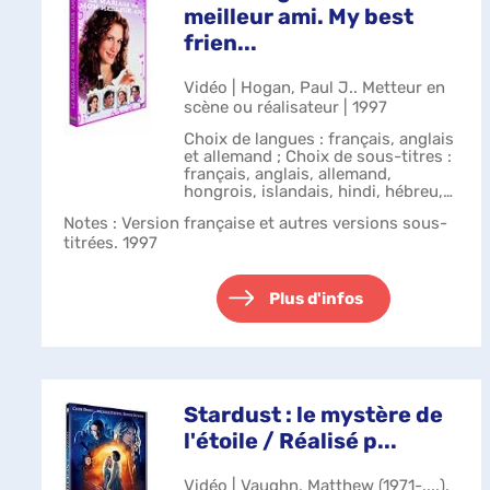
meilleur ami. My best
frien...
Vidéo | Hogan, Paul J.. Metteur en
scène ou réalisateur | 1997
Choix de langues : français, anglais
et allemand ; Choix de sous-titres :
français, anglais, allemand,
hongrois, islandais, hindi, hébreu,
néerlandais, bulgare, croate, turc,
Notes
: Version française et autres versions sous-
danois, suédois, finnois, grec,
titrées. 1997
norvégien, arabe, polon...
Plus d'infos
Stardust : le mystère de
l'étoile / Réalisé p...
Vidéo | Vaughn, Matthew (1971-....).