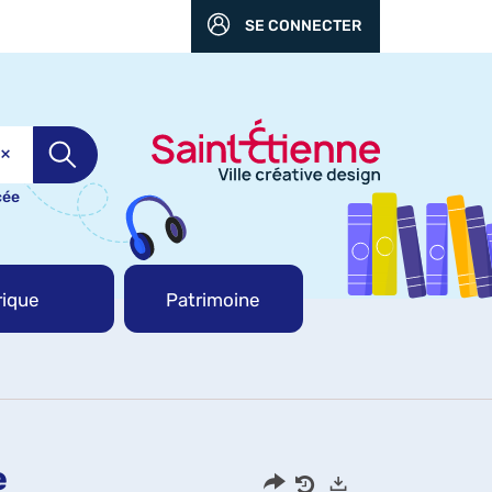
SE CONNECTER
cée
ique
Patrimoine
e