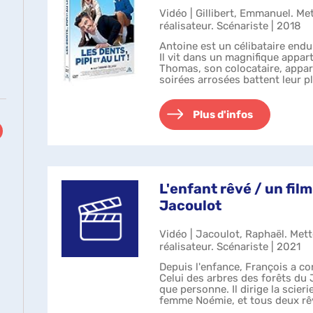
Vidéo | Gillibert, Emmanuel. Me
réalisateur. Scénariste | 2018
Antoine est un célibataire endur
Il vit dans un magnifique appar
Thomas, son colocataire, appar
soirées arrosées battent leur pl
semaines. Lorsque Tho...
Plus d'infos
L'enfant rêvé / un fil
Jacoulot
Vidéo | Jacoulot, Raphaël. Met
réalisateur. Scénariste | 2021
Depuis l'enfance, François a co
Celui des arbres des forêts du 
que personne. Il dirige la scieri
femme Noémie, et tous deux rêv
sans y parveni...