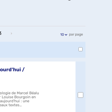
Exports
Partager
Historique
l'URL
de
de
vos
la
recherches
recherche
3
par page
10
ourd'hui /
ologie de Marcel Béalu
ar Louise Bourgoin en
 aujourd'hui : une
eaux textes
.