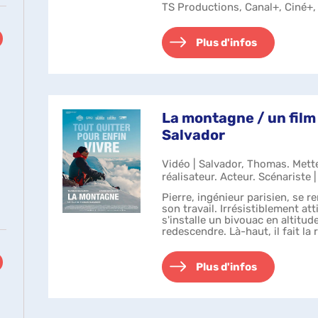
TS Productions, Canal+, Ciné+,
Plus d'infos
ltats
La montagne / un fil
Salvador
uer
r
Vidéo | Salvador, Thomas. Mett
ter
réalisateur. Acteur. Scénariste 
e
Pierre, ingénieur parisien, se r
son travail. Irrésistiblement att
s'installe un bivouac en altitud
redescendre. Là-haut, il fait la
herche
découvr...
e
Plus d'infos
omatiquement