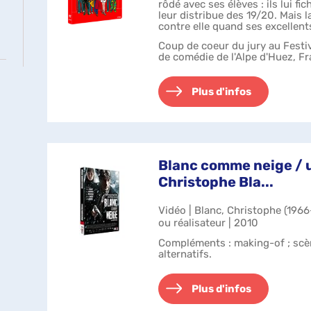
rôdé avec ses élèves : ils lui fic
leur distribue des 19/20. Mais 
contre elle quand ses excellents 
propu...
Coup de coeur du jury au Festiv
de comédie de l'Alpe d'Huez, F
Plus d'infos
Blanc comme neige / u
Christophe Bla...
Vidéo | Blanc, Christophe (1966-
ou réalisateur | 2010
Compléments : making-of ; sc
alternatifs.
Plus d'infos