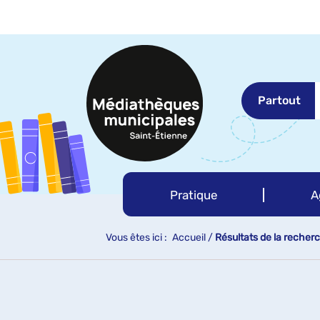
Aller
Aller
Aller
au
au
à
menu
contenu
la
recherche
Partout
Pratique
A
Vous êtes ici :
Accueil
/
Résultats de la recher