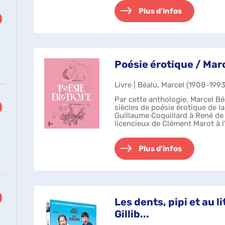
Plus d'infos
Poésie érotique / Mar
Livre | Béalu, Marcel (1908-1993
Par cette anthologie, Marcel Bé
siècles de poésie érotique de l
Guillaume Coquillard à René de 
licencieux de Clément Marot à l
Théophile Gautier, d...
Plus d'infos
Les dents, pipi et au l
Gillib...