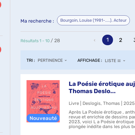
Bourgoin, Louise (1981-....). Acteur
Ma recherche :
1
2
/ 28
Résultats
1
-
10
TRI :
AFFICHAGE :
PERTINENCE
LISTE
La Poésie érotique auj
Thomas Deslo...
Livre | Deslogis, Thomas | 2025
Après La Poésie érotique , anth
revue et enrichie de dessins p
2023, voici L a Poésie érotique
plongée inédite dans les plus b
contemporains sur le désir, l'a..