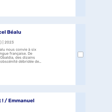
cel Béalu
) | 2023
alu nous convie à six
angue française. De
Obaldia, des dizains
'obscénité débridée de
it ! / Emmanuel