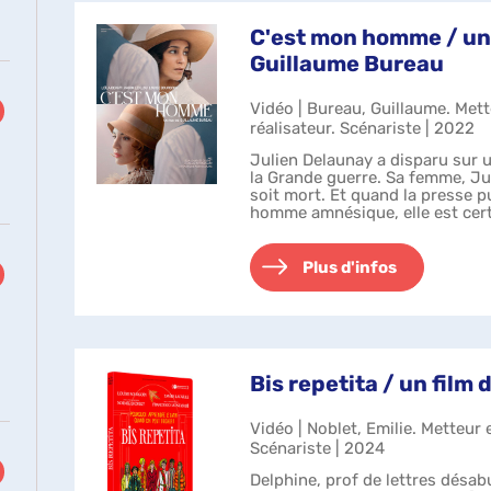
C'est mon homme / un 
Guillaume Bureau
Vidéo | Bureau, Guillaume. Met
réalisateur. Scénariste | 2022
Julien Delaunay a disparu sur 
la Grande guerre. Sa femme, Juli
soit mort. Et quand la presse pu
homme amnésique, elle est cert
Julien. Ils se ret...
Plus d'infos
ment
Bis repetita / un film 
Vidéo | Noblet, Emilie. Metteur 
Scénariste | 2024
Delphine, prof de lettres désab