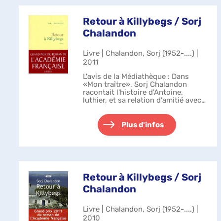
Retour à Killybegs / Sorj
Chalandon
Livre | Chalandon, Sorj (1952-....) |
2011
L'avis de la Médiathèque : Dans
«Mon traître», Sorj Chalandon
racontait l'histoire d'Antoine,
luthier, et sa relation d'amitié avec
un militant de l'IRA, devenu un
traître. Dans ce livre, Tyrone
Meehan, le traître, nous livre sa v...
Plus d'infos
Retour à Killybegs / Sorj
Chalandon
Livre | Chalandon, Sorj (1952-....) |
2010