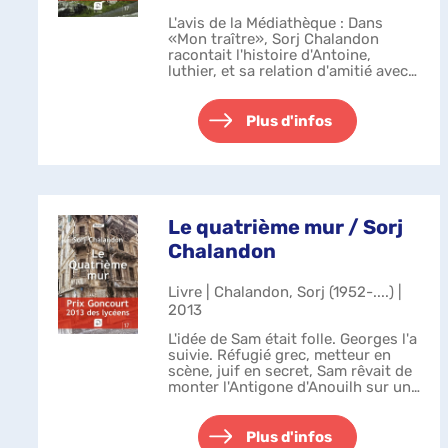
L'avis de la Médiathèque : Dans
«Mon traître», Sorj Chalandon
racontait l'histoire d'Antoine,
luthier, et sa relation d'amitié avec
un militant de l'IRA, devenu un
traître. Dans ce livre, Tyrone
Meehan, le traître, nous livre sa v...
Plus d'infos
Le quatrième mur / Sorj
Chalandon
Livre | Chalandon, Sorj (1952-....) |
2013
L'idée de Sam était folle. Georges l'a
suivie. Réfugié grec, metteur en
scène, juif en secret, Sam rêvait de
monter l'Antigone d'Anouilh sur un
champ de bataille au Liban. 1976.
Dans ce pays, des hommes en
massacraient d'autres. G...
Plus d'infos