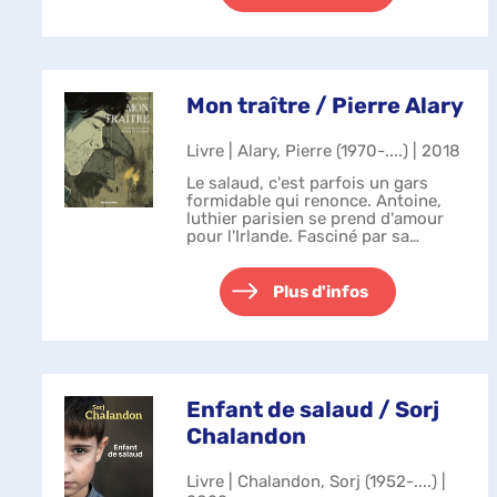
Mon traître / Pierre Alary
Livre | Alary, Pierre (1970-....) | 2018
Le salaud, c'est parfois un gars
formidable qui renonce. Antoine,
luthier parisien se prend d'amour
pour l'Irlande. Fasciné par sa
culture, ses paysages et par la
chaleur des gens, le jeune français
rencontre Jim et Cathy qui ...
Plus d'infos
Enfant de salaud / Sorj
Chalandon
Livre | Chalandon, Sorj (1952-....) |