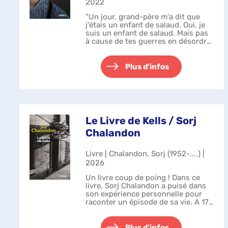
2022
"Un jour, grand-père m'a dit que
j'étais un enfant de salaud. Oui, je
suis un enfant de salaud. Mais pas
à cause de tes guerres en désordre
papa, de tes bottes allemandes, de
ton orgueil, de cette folie qui t'a
accompagné partout....
Plus d'infos
Le Livre de Kells / Sorj
Chalandon
Livre | Chalandon, Sorj (1952-....) |
2026
Un livre coup de poing ! Dans ce
livre, Sorj Chalandon a puisé dans
son expérience personnelle pour
raconter un épisode de sa vie. A 17
ans, après avoir quitté Lyon et son
père raciste et antisémite, il arrive à
Paris où il va con...
Plus d'infos