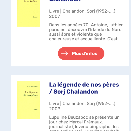
Livre | Chalandon, Sorj (1952-....) |
2007
Dans les années 70, Antoine, luthier
parisien, découvre l'Irlande du Nord
aussi âpre et violente que
chaleureuse et accueillante. C'est
dans un pub de Belfast, lieu de
réunion des anciens prisonniers
républicains, qu'il rencontre ...
Plus d'infos
La légende de nos pères
/ Sorj Chalandon
Livre | Chalandon, Sorj (1952-....) |
2009
Lupuline Beuzaboc se présente un
jour chez Marcel Frémaux,
journaliste (devenu biographe des