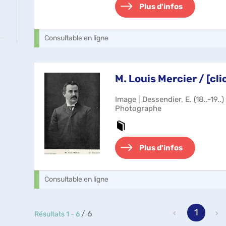
Plus d'infos
Consultable en ligne
M. Louis Mercier / [cl
Image | Dessendier, E. (18..-19..
Photographe
Plus d'infos
Consultable en ligne
1
/ 6
Résultats
1
-
6