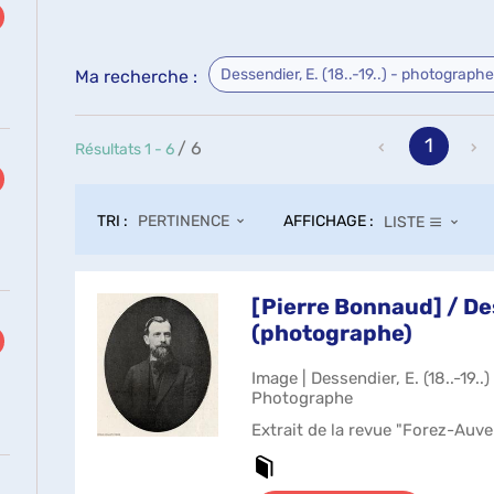
Dessendier, E. (18..-19..) - photograp
Ma recherche :
1
/ 6
Résultats
1
-
6
TRI :
AFFICHAGE :
PERTINENCE
LISTE
[Pierre Bonnaud] / D
(photographe)
Image | Dessendier, E. (18..-19..
Photographe
Extrait de la revue "Forez-Auv