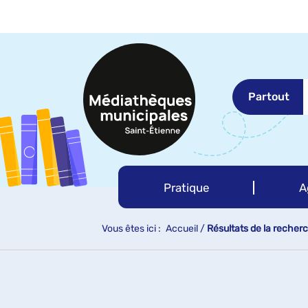
Aller
Aller
Aller
au
au
à
menu
contenu
la
recherche
Partout
Pratique
A
Vous êtes ici :
Accueil
/
Résultats de la recher