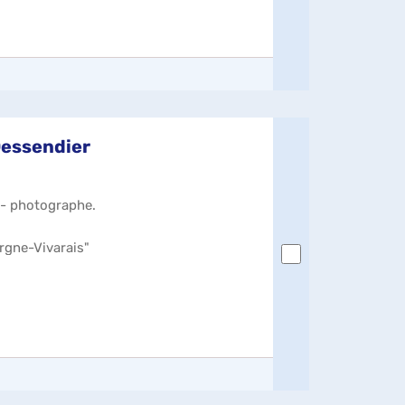
Dessendier
) - photographe.
ergne-Vivarais"