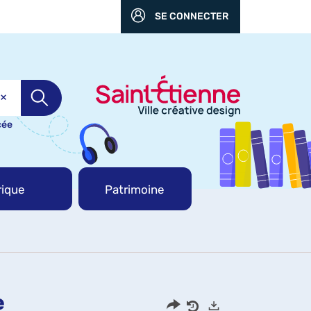
SE CONNECTER
cée
ique
Patrimoine
e