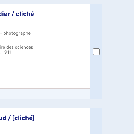
er / cliché
) - photographe.
ire des sciences
, 1911
d / [cliché]