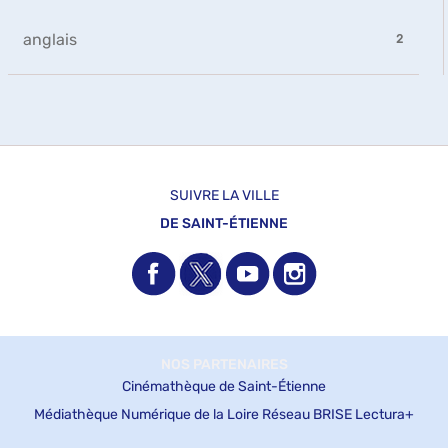
mise
la
jour
est
-
à
recherche
automatiquement
mise
la
-
anglais
jour
2
est
à
recherche
2
automatiquement
mise
jour
est
résultats
à
automatiquement
mise
-
jour
à
cliquer
automatiquement
jour
pour
automatiquement
ajouter
le
filtre
SUIVRE LA VILLE
-
DE SAINT-ÉTIENNE
la
recherche
est
mise
à
jour
automatiquement
NOS PARTENAIRES
Cinémathèque de Saint-Étienne
Médiathèque Numérique de la Loire
Réseau BRISE
Lectura+