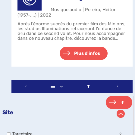
Musique audio | Pereira, Heitor
(1957-....) | 2022
Après l'énorme succès du premier film des Minions,
les studios Illuminations retraceront l'enfance de
Gru dans ce second volet. Pour nous accompagner
dans ce nouveau chapitre, découvrez la bande
originale produite par Jack Antonof...
Plus d'infos
Site
-
Tarentaize
2