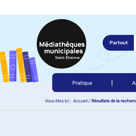
Aller
Aller
Aller
au
au
à
menu
contenu
la
recherche
Partout
Pratique
A
Vous êtes ici :
Accueil
/
Résultats de la recher