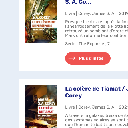
S. A. Co...
Livre | Corey, James S. A. | 201
Presque trente ans après la fin 
l'anéantissement de la Flotte li
retrouvé un semblant d'ordre et 
Mars ont reformé leur coalition
progressivement, tant sur l...
Série
: The Expanse , 7
Plus d'infos
La colère de Tiamat / 
Corey
Livre | Corey, James S. A. | 202
A travers la galaxie, treize ce
des systèmes solaires se sont 
que l'humanité bâtit son nouvel