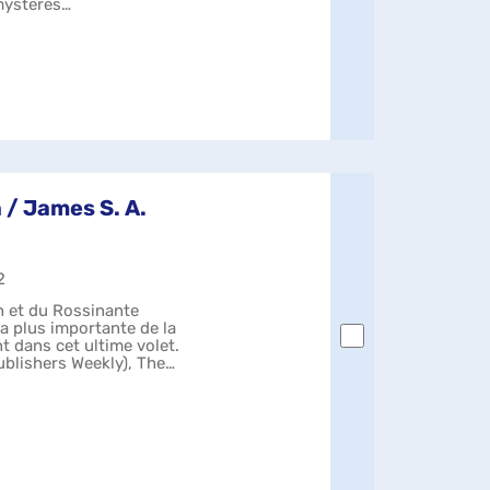
 mystères
 / James S. A.
2
 et du Rossinante
 la plus importante de la
t dans cet ultime volet.
ublishers Weekly), The