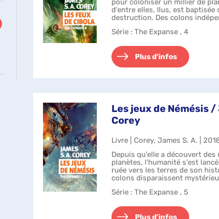
pour coloniser un millier de pl
d'entre elles, Ilus, est baptisée
destruction. Des colons indép
une nouvelle vie se dr...
Série
: The Expanse , 4
Plus d'infos
Les jeux de Némésis /
Corey
Livre | Corey, James S. A. | 201
Depuis qu'elle a découvert des 
planètes, l'humanité s'est lanc
ruée vers les terres de son his
colons disparaissent mystérieu
moindre trace. Des...
Série
: The Expanse , 5
Plus d'infos