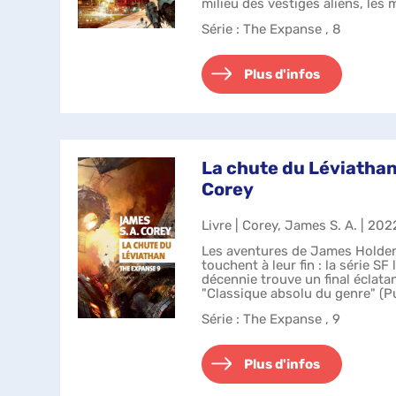
milieu des vestiges aliens, les
s'approfondissent et les m...
Série
: The Expanse , 8
Plus d'infos
La chute du Léviathan
Corey
Livre | Corey, James S. A. | 202
Les aventures de James Holden
touchent à leur fin : la série SF
décennie trouve un final éclatan
"Classique absolu du genre" (P
Expanse a remp...
Série
: The Expanse , 9
Plus d'infos