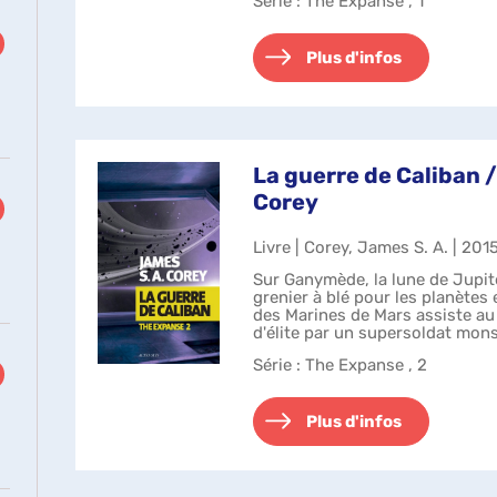
Série
: The Expanse , 1
Plus d'infos
La guerre de Caliban /
Corey
Livre | Corey, James S. A. | 201
Sur Ganymède, la lune de Jupit
grenier à blé pour les planètes
des Marines de Mars assiste au
d'élite par un supersoldat mons
personnalité polit...
Série
: The Expanse , 2
Plus d'infos