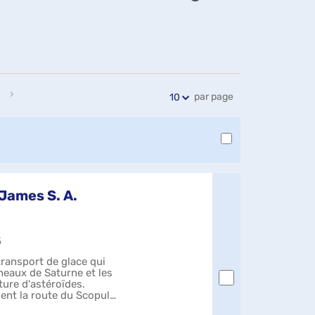
Exports
Partager
Historique
l'URL
de
de
vos
la
recherches
recherche
par page
10
 James S. A.
5
ransport de glace qui
nneaux de Saturne et les
ture d'astéroïdes.
ent la route du Scopuli,