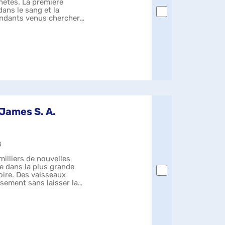
anètes. La première
 dans le sang et la
endants venus chercher
 James S. A.
8
milliers de nouvelles
ée dans la plus grande
toire. Des vaisseaux
sement sans laisser la