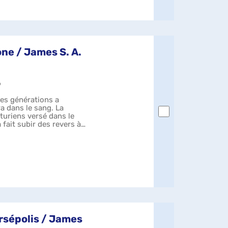
ne / James S. A.
9
des générations a
ra dans le sang. La
nturiens versé dans le
a fait subir des revers à
rsépolis / James