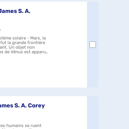
James S. A.
6
tème solaire - Mars, la
 fut la grande frontière
ant. Un objet non
ges de Vénus est apparu
ames S. A. Corey
7
 les humains se ruent