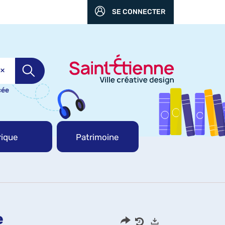
SE CONNECTER
cée
ique
Patrimoine
e