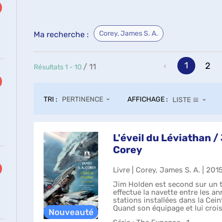
Corey, James S. A.
Ma recherche :
1
2
/ 11
Résultats
1
-
10
TRI :
AFFICHAGE :
PERTINENCE
LISTE
L'éveil du Léviathan /
Corey
Livre | Corey, James S. A. | 201
Jim Holden est second sur un t
effectue la navette entre les a
stations installées dans la Cein
Quand son équipage et lui crois
ils se retrouve...