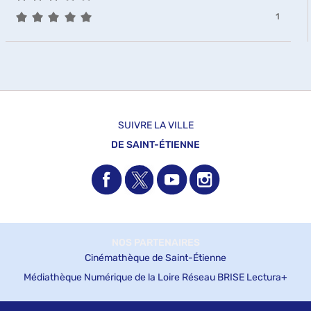
2
-
5/5
-
1
résultats
la
1
-
recherche
résultats
cliquer
est
-
pour
mise
cliquer
ajouter
à
pour
le
jour
ajouter
filtre
automatiquement
le
-
filtre
SUIVRE LA VILLE
la
-
recherche
DE SAINT-ÉTIENNE
la
est
recherche
mise
est
à
mise
jour
à
automatiquement
jour
automatiquement
NOS PARTENAIRES
Cinémathèque de Saint-Étienne
Médiathèque Numérique de la Loire
Réseau BRISE
Lectura+