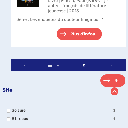
Livre | Martin, Paul (1968-....) -
auteur français de littérature
jeunesse | 2015
Série
: Les enquêtes du docteur Enigmus , 1
Plus d'infos
Site
-
Solaure
3
3
-
Bibliobus
1
résultats
1
-