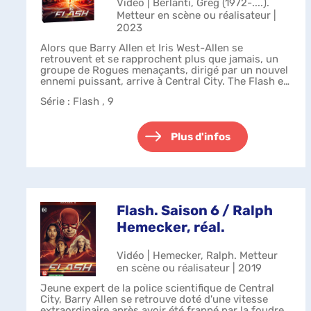
Vidéo | Berlanti, Greg (1972-....).
Metteur en scène ou réalisateur |
2023
Alors que Barry Allen et Iris West-Allen se
retrouvent et se rapprochent plus que jamais, un
groupe de Rogues menaçants, dirigé par un nouvel
ennemi puissant, arrive à Central City. The Flash et
son équipe doivent une nouvelle foi...
Série
: Flash , 9
Plus d'infos
Flash. Saison 6 / Ralph
Hemecker, réal.
Vidéo | Hemecker, Ralph. Metteur
en scène ou réalisateur | 2019
Jeune expert de la police scientifique de Central
City, Barry Allen se retrouve doté d'une vitesse
extraordinaire après avoir été frappé par la foudre.