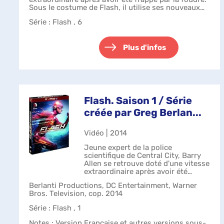
Sous le costume de Flash, il utilise ses nouveaux
pouvoirs pour combattre le c...
Série
: Flash , 6
Plus d'infos
Flash. Saison 1 / Série
créée par Greg Berlan...
Vidéo | 2014
Jeune expert de la police
scientifique de Central City, Barry
Allen se retrouve doté d'une vitesse
extraordinaire après avoir été
frappé par la foudre. Sous le
Berlanti Productions, DC Entertainment, Warner
costume de Flash, il utilise ses
Bros. Television, cop. 2014
nouveaux pouvoirs pour combattre
le c...
Série
: Flash , 1
Notes
: Version Française et autres versions sous-