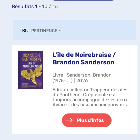
Résultats
1
-
10
/ 16
TRI :
PERTINENCE
L'île de Noirebraise /
Brandon Sanderson
Livre | Sanderson, Brandon
(1975-....) | 2026
Edition collector Trappeur des îles
du Panthéon, Crépuscule est
toujours accompagné de ses deux
Aviares, des oiseaux aux pouvoirs
magiques avec lesquels son peuple
est capable de tisser des Liens. Afin
de résister à Ceux-d'en-haut...
Plus d'infos