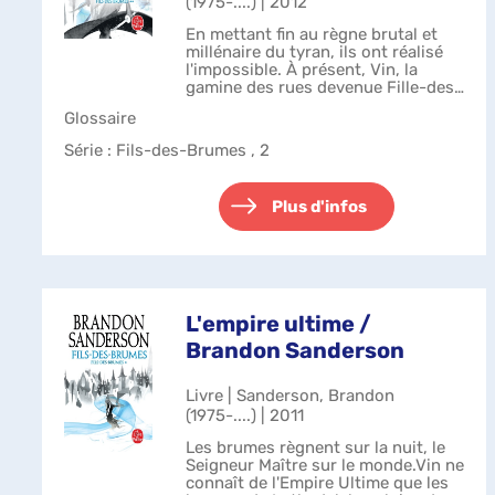
(1975-....) | 2012
En mettant fin au règne brutal et
millénaire du tyran, ils ont réalisé
l'impossible. À présent, Vin, la
gamine des rues devenue Fille-des-
Brumes, et Elend Venture, le jeune
Glossaire
noble idéaliste, doivent construire
un nouveau gouverneme...
Série
: Fils-des-Brumes , 2
Plus d'infos
L'empire ultime /
Brandon Sanderson
Livre | Sanderson, Brandon
(1975-....) | 2011
Les brumes règnent sur la nuit, le
Seigneur Maître sur le monde.Vin ne
connaît de l'Empire Ultime que les