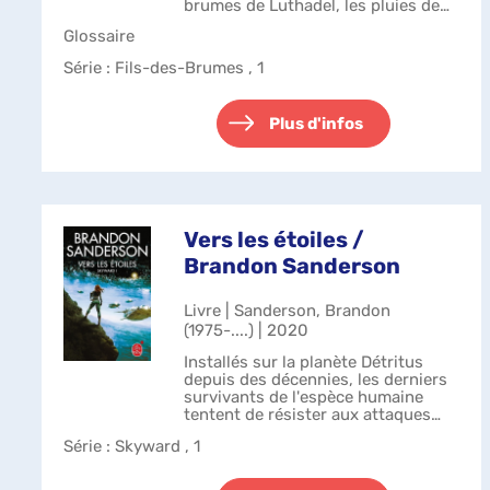
brumes de Luthadel, les pluies de
cendre et le regard d'acier des
Glossaire
Grands Inquisiteurs. Depuis plus de
mille ans, le Seigneur...
Série
: Fils-des-Brumes , 1
Plus d'infos
Vers les étoiles /
Brandon Sanderson
Livre | Sanderson, Brandon
(1975-....) | 2020
Installés sur la planète Détritus
depuis des décennies, les derniers
survivants de l'espèce humaine
tentent de résister aux attaques
répétées des Krell, un mystérieux
Série
: Skyward , 1
peuple extraterrestre. Dans ce
monde rythmé par les batailles s...