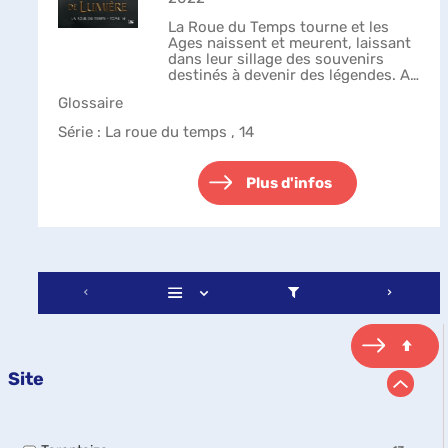
La Roue du Temps tourne et les
Ages naissent et meurent, laissant
dans leur sillage des souvenirs
destinés à devenir des légendes. Au
champ de Merrilor, les dirigeants de
Glossaire
toutes les nations sont réunis pour
soutenir Rand al'Thor o...
Série
: La roue du temps , 14
Plus d'infos
Site