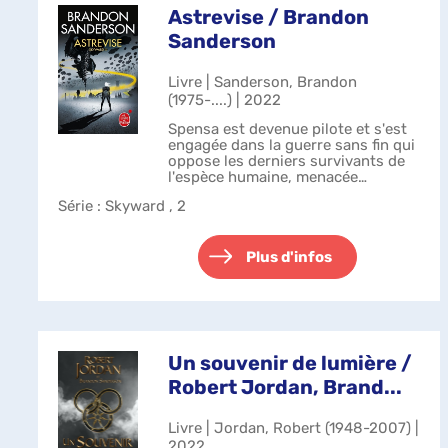
Astrevise / Brandon
Sanderson
Livre | Sanderson, Brandon
(1975-....) | 2022
Spensa est devenue pilote et s'est
engagée dans la guerre sans fin qui
oppose les derniers survivants de
l'espèce humaine, menacée
d'extinction, aux Krell, un
Série
: Skyward , 2
mystérieux peuple extraterrestre.
Ayant réussi à faire réhabiliter la
m...
Plus d'infos
Un souvenir de lumière /
Robert Jordan, Brand...
Livre | Jordan, Robert (1948-2007) |
2022