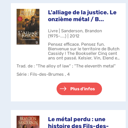
L'alliage de la justice. Le
onzième métal / B...
Livre | Sanderson, Brandon
(1975-....) | 2012
Pensez efficace. Pensez fun.
Bienvenue sur le territoire de Butch
Cassidy ! The Bookseller Cinq cent
ans ont passé. Kelsier, Vin, Elend et
les autres font désormais partis de
Trad. de : "The alloy of law" ; "The eleventh metal"
l'Histoire ? ou de la religion. Les
chemins de fer côto...
Série
: Fils-des-Brumes , 4
Plus d'infos
Le métal perdu : une
histoire des Fils-des-