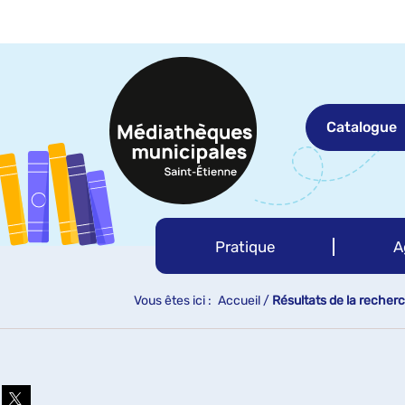
Aller
Aller
Aller
au
au
à
menu
contenu
la
recherche
Catalogue
Pratique
A
Vous êtes ici :
Accueil
/
Résultats de la recher
Partager