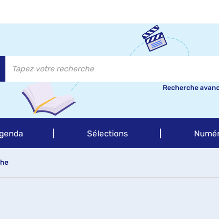
Recherche avan
genda
Sélections
Numér
che