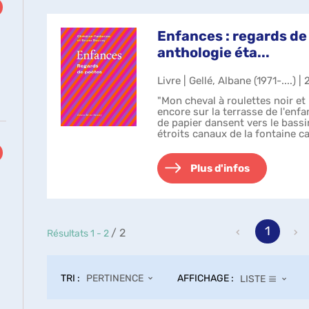
Enfances : regards de
anthologie éta...
Livre | Gellé, Albane (1971-....) |
"Mon cheval à roulettes noir e
encore sur la terrasse de l'enfa
de papier dansent vers le bassi
étroits canaux de la fontaine 
Colorado (!) se...
Plus d'infos
1
/ 2
Résultats
1
-
2
TRI :
AFFICHAGE :
PERTINENCE
LISTE