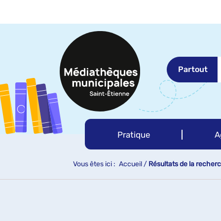
Aller
Aller
Aller
au
au
à
menu
contenu
la
recherche
Partout
Pratique
A
Vous êtes ici :
Accueil
/
Résultats de la recher