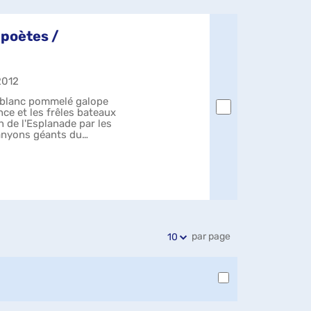
 poètes /
 2012
t blanc pommelé galope
nce et les frêles bateaux
n de l'Esplanade par les
canyons géants du
par page
10