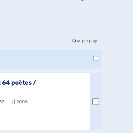
Exports
Partager
Historique
l'URL
de
de
vos
la
recherches
recherche
par page
10
 64 poètes /
2-....) | 2008