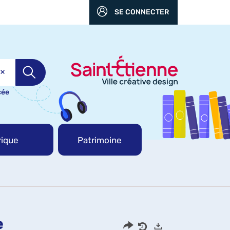
SE CONNECTER
cée
ique
Patrimoine
e