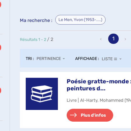
Le Men, Yvon (1953-....)
Ma recherche :
1
/ 2
Résultats
1
-
2
TRI :
AFFICHAGE :
PERTINENCE
LISTE
Poésie gratte-monde :
peintures d...
Livre | Al-Harty, Mohammed (196
Plus d'infos