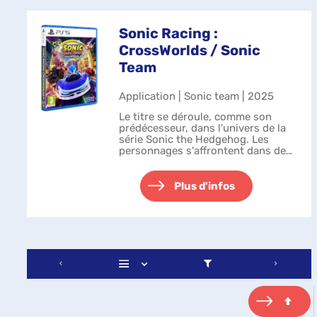
Sonic Racing :
CrossWorlds / Sonic
Team
Application | Sonic team | 2025
Le titre se déroule, comme son
prédécesseur, dans l'univers de la
série Sonic the Hedgehog. Les
personnages s'affrontent dans des
courses à douze concurrents sur
des circuits localisés pour la
plupart dans différentes zones de la
Plus d'infos
...