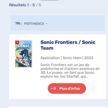
Résultats
1
-
5
/ 5
TRI :
PERTINENCE
Sonic Frontiers / Sonic
Team
Application | Sonic team | 2022
Sonic Frontiers est un jeu de
plateforme et d'action-aventure en
3D. Le joueur, en tant que Sonic,
explore les îles Starfall, qui
comprennent divers biomes,
notamment des champs fleuris, des
forêts, des ruines antiques et des
Plus d'infos
dése...