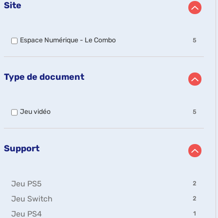
Site
-
Espace Numérique - Le Combo
5
5
résultats
-
cocher
Type de document
pour
ajouter
le
filtre
-
Jeu vidéo
5
-
5
la
résultats
recherche
-
est
cocher
Support
mise
pour
à
ajouter
jour
le
automatiquement
filtre
-
Jeu PS5
2
-
2
la
-
Jeu Switch
2
résultats
recherche
2
-
est
-
Jeu PS4
1
résultats