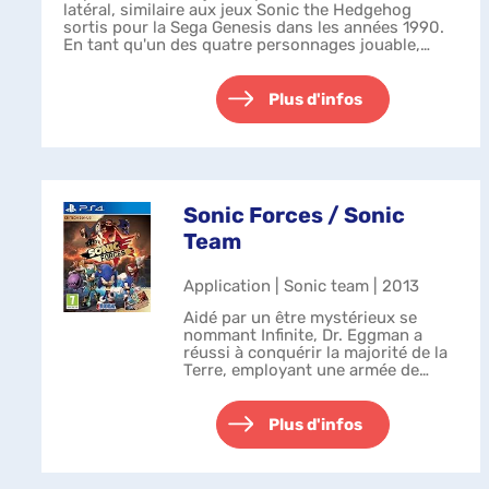
latéral, similaire aux jeux Sonic the Hedgehog
sortis pour la Sega Genesis dans les années 1990.
En tant qu'un des quatre personnages jouable,
Sonic the Hedgehog, Miles "Tails" Prow...
Plus d'infos
Sonic Forces / Sonic
Team
Application | Sonic team | 2013
Aidé par un être mystérieux se
nommant Infinite, Dr. Eggman a
réussi à conquérir la majorité de la
Terre, employant une armée de
vilains sous ses commandements,
comprenant Shadow the Hedgehog,
Metal Sonic, Chaos et Zavok. Pour
Plus d'infos
com...