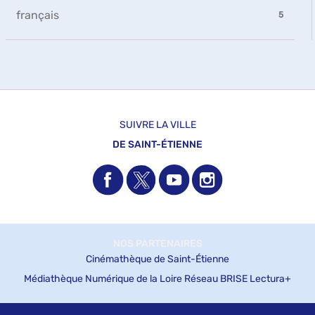
le
-
-
français
filtre
5
la
5
-
recherche
résultats
la
est
-
recherche
mise
cliquer
est
à
pour
mise
jour
ajouter
à
automatiquement
le
jour
filtre
automatiquement
SUIVRE LA VILLE
-
DE SAINT-ÉTIENNE
la
recherche
est
mise
à
jour
automatiquement
NOS PARTENAIRES
Cinémathèque de Saint-Étienne
Médiathèque Numérique de la Loire
Réseau BRISE
Lectura+