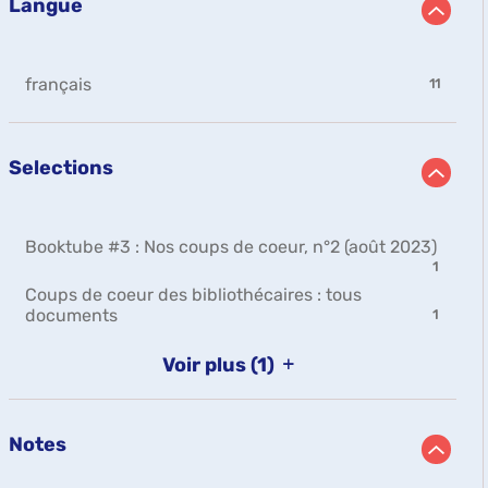
jour
Langue
cliquer
est
à
automatiquement
pour
mise
jour
ajouter
à
automatiquement
le
jour
-
français
filtre
11
automatiquement
11
-
résultats
la
-
recherche
Selections
cliquer
est
pour
mise
ajouter
à
le
jour
-
Booktube #3 : Nos coups de coeur, n°2 (août 2023)
filtre
automatiquement
1
-
1
résult
la
Coups de coeur des bibliothécaires : tous
-
recherche
-
documents
1
clique
est
1
pour
mise
résultats
Voir plus
(1)
ajoute
à
-
le
jour
cliquer
filtre
automatiquement
pour
-
ajouter
Notes
la
le
reche
filtre