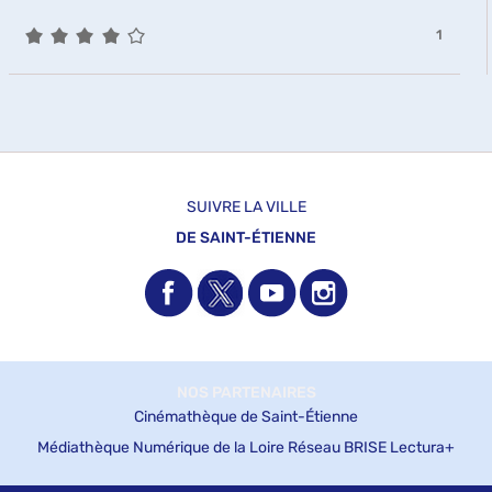
est
-
mise
la
4/5
-
1
à
recherche
1
jour
est
résultats
autom
mise
-
à
cliquer
jour
pour
automatiquement
ajouter
le
filtre
SUIVRE LA VILLE
-
DE SAINT-ÉTIENNE
la
recherche
est
mise
à
jour
automatiquement
NOS PARTENAIRES
Cinémathèque de Saint-Étienne
Médiathèque Numérique de la Loire
Réseau BRISE
Lectura+