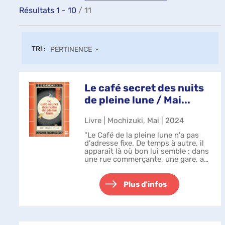
Résultats
1
-
10
/ 11
TRI :
PERTINENCE
Le café secret des nuits
de pleine lune / Mai...
Livre | Mochizuki, Mai | 2024
"Le Café de la pleine lune n'a pas
d'adresse fixe. De temps à autre, il
apparaît là où bon lui semble : dans
une rue commerçante, une gare, au
bord d'une rivière". A Kyoto, un café
ambulant tenu par des chats
maîtres en astrologie...
Plus d'infos