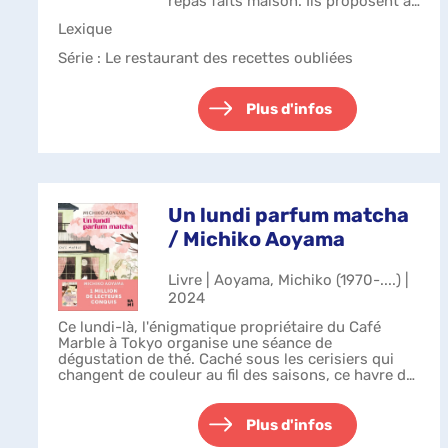
repas faits maison. Ils proposent à
leurs convives de reproduire les
Lexique
mets qui ont marqué leur vie. Grâce
aux souvenirs de leurs client...
Série
: Le restaurant des recettes oubliées
Plus d'infos
Un lundi parfum matcha
/ Michiko Aoyama
Livre | Aoyama, Michiko (1970-....) |
2024
Ce lundi-là, l'énigmatique propriétaire du Café
Marble à Tokyo organise une séance de
dégustation de thé. Caché sous les cerisiers qui
changent de couleur au fil des saisons, ce havre de
paix se transforme alors en un lieu magique...
Plus d'infos