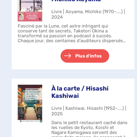
Livre | Aoyama, Michiko (1970-....) |
2024
Fasciné par la Lune, cet astre intrigant qui
conserve tant de secrets, Taketori Okina a
transformé sa passion en podcast à succès.
Chaque jour, des centaines d'auditeurs dispersés
aux quatre coins du Japon s'échappent de leur
quot...
Plus d'infos
À la carte / Hisashi
Kashiwai
Livre | Kashiwai, Hisashi (1952-....) |
2025
Dans le petit restaurant caché dans
les ruelles de Kyoto, Koishi et
Nagare Kamogawa servent des