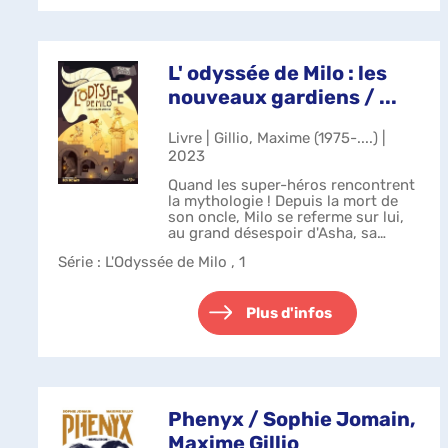
L' odyssée de Milo : les
nouveaux gardiens / ...
Livre | Gillio, Maxime (1975-....) |
2023
Quand les super-héros rencontrent
la mythologie ! Depuis la mort de
son oncle, Milo se referme sur lui,
au grand désespoir d'Asha, sa
meilleure amie. Mais tout change
Série
: L'Odyssée de Milo , 1
lors d'une visite au musée, quand
une bague gravée de quatre ét...
Plus d'infos
Phenyx / Sophie Jomain,
Maxime Gillio