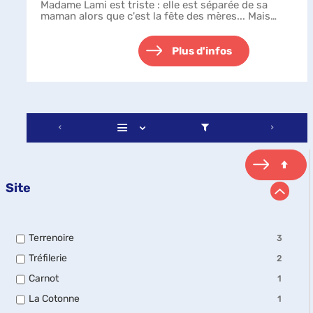
Madame Lami est triste : elle est séparée de sa
maman alors que c'est la fête des mères... Mais
c'est sans compter sur les héros, prêts...
Plus d'infos
Site
-
Terrenoire
3
3
-
Tréfilerie
2
résultats
2
-
-
Carnot
1
résultats
cocher
1
-
pour
-
La Cotonne
1
résultats
cocher
ajouter
1