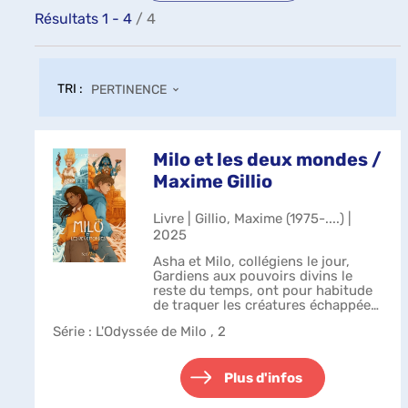
Résultats
1
-
4
/ 4
TRI :
PERTINENCE
Milo et les deux mondes /
Maxime Gillio
Livre | Gillio, Maxime (1975-....) |
2025
Asha et Milo, collégiens le jour,
Gardiens aux pouvoirs divins le
reste du temps, ont pour habitude
de traquer les créatures échappées
de la mythologie grecque. La
Série
: L'Odyssée de Milo , 2
routine, quoi ! Mais cette fois, la
menace est bien plus grande.....
Plus d'infos