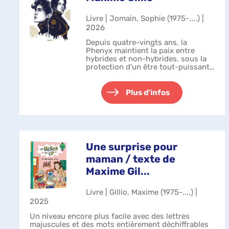
Livre | Jomain, Sophie (1975-....) |
2026
Depuis quatre-vingts ans, la
Phenyx maintient la paix entre
hybrides et non-hybrides, sous la
protection d'un être tout-puissant :
le Pacificateur. Lorsque celui-ci
vacille pour la première fois et
qu'Ethan, étudiant sans histoire...
Plus d'infos
Une surprise pour
maman / texte de
Maxime Gil...
Livre | Gillio, Maxime (1975-....) |
2025
Un niveau encore plus facile avec des lettres
majuscules et des mots entièrement déchiffrables