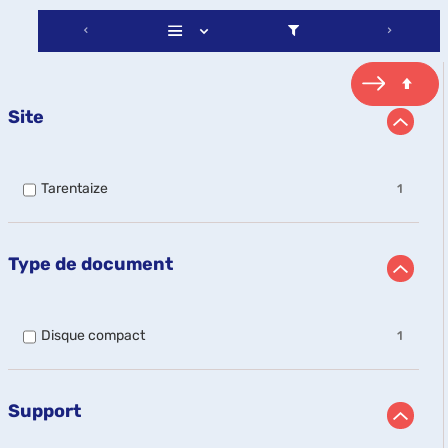
Site
-
Tarentaize
1
1
résultats
-
cocher
Type de document
pour
ajouter
le
filtre
-
Disque compact
1
-
1
la
résultats
recherche
-
est
cocher
Support
mise
pour
à
ajouter
jour