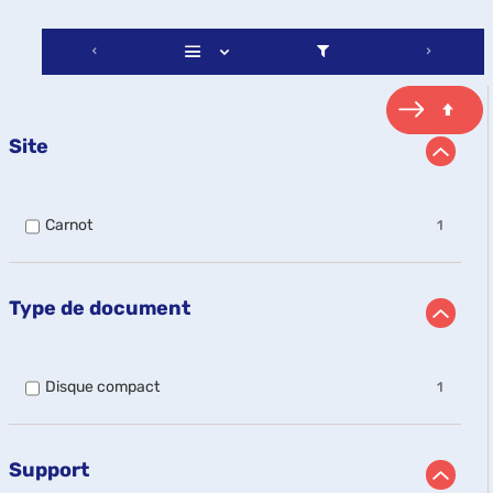
Site
-
Carnot
1
1
résultats
-
cocher
Type de document
pour
ajouter
le
filtre
-
Disque compact
1
-
1
la
résultats
recherche
-
est
cocher
Support
mise
pour
à