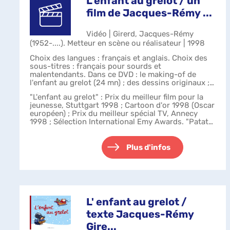
L'enfant au grelot / un
film de Jacques-Rémy ...
Vidéo | Girerd, Jacques-Rémy
(1952-....). Metteur en scène ou réalisateur | 1998
Choix des langues : français et anglais. Choix des
sous-titres : français pour sourds et
malentendants. Dans ce DVD : le making-of de
l'enfant au grelot (24 mn) ; des dessins originaux ;
des crayonnés...aux dessins animés.
"L'enfant au grelot" : Prix du meilleur film pour la
jeunesse, Stuttgart 1998 ; Cartoon d'or 1998 (Oscar
européen) ; Prix du meilleur spécial TV, Annecy
1998 ; Sélection International Emy Awards. "Patate
et le jardin potager" : Pu...
Plus d'infos
L' enfant au grelot /
texte Jacques-Rémy
Gire...