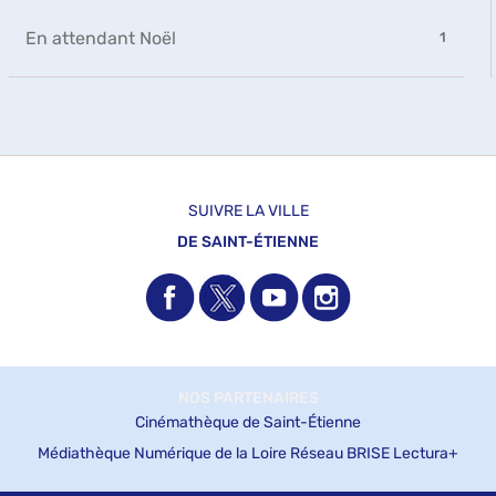
filtre
automatiquemen
le
-
-
En attendant Noël
filtre
1
la
1
-
recherche
résultats
la
est
-
recherche
mise
cliquer
est
à
pour
mise
jour
ajouter
à
automatiquement
le
jour
filtre
automatiquement
SUIVRE LA VILLE
-
DE SAINT-ÉTIENNE
la
recherche
est
mise
à
jour
automatiquement
NOS PARTENAIRES
Cinémathèque de Saint-Étienne
Médiathèque Numérique de la Loire
Réseau BRISE
Lectura+