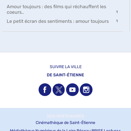
le
jour
Amour toujours : des films qui réchauffent les
filtre
automatiquement
-
coeurs..
-
1
1
la
-
Le petit écran des sentiments : amour toujours
1
résultats
recherche
1
-
est
résultats
cliquer
mise
-
pour
à
cliquer
ajouter
jour
pour
le
automatiquement
ajouter
filtre
le
-
filtre
SUIVRE LA VILLE
la
-
recherche
DE SAINT-ÉTIENNE
la
est
recherche
mise
est
à
mise
jour
à
automatiquement
jour
automati
NOS PARTENAIRES
Cinémathèque de Saint-Étienne
Médiathèque Numérique de la Loire
Réseau BRISE
Lectura+