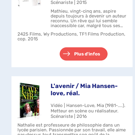
Scénariste | 2015
Mathieu, vingt-cinq ans, aspire
depuis toujours à devenir un auteur
reconnu. Un rêve qui lui semble
inaccessible car, malgré tous ses
efforts, il n'a jamais réussi à être
2425 Films, Wy Productions, TF1 Films Production,
édité. En attendant, il gagne sa vie
cop. 2015
en travaillant chez so...
Plus d'infos
L'avenir / Mia Hansen-
love, réal.
Vidéo | Hansen-Love, Mia (1981-....).
Metteur en scène ou réalisateur.
Scénariste | 2016
Nathalie est professeure de philosophie dans un
lycée parisien. Passionnée par son travail, elle aime
par-dessus tout transmettre son goût de la