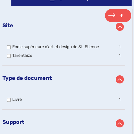
Site
-
Ecole supérieure d'art et design de St-Etienne
1
1
-
Tarentaize
1
résultats
1
-
résultats
cocher
-
pour
cocher
ajouter
Type de document
pour
le
ajouter
filtre
le
-
filtre
la
-
Livre
1
-
recherche
1
la
est
résultats
recherche
mise
-
est
à
cocher
Support
mise
jour
pour
à
automatiquement
ajouter
jour