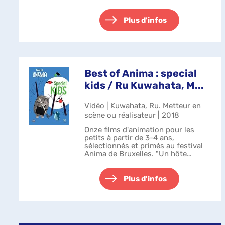
Plus d'infos
Best of Anima : special
kids / Ru Kuwahata, M...
Vidéo | Kuwahata, Ru. Metteur en
scène ou réalisateur | 2018
Onze films d'animation pour les
petits à partir de 3-4 ans,
sélectionnés et primés au festival
Anima de Bruxelles. "Un hôte
parfait" (2015, 1' 35, Etats-Unis)
réal. Ru Kuwahata, Max Porter ;
"L'oiseau et l'écureuil" (2015, 4' 20,
Plus d'infos
...