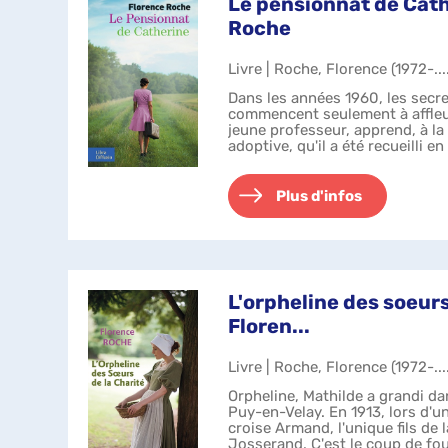
Le pensionnat de Cath
Roche
Livre | Roche, Florence (1972-...
Dans les années 1960, les secre
commencent seulement à affleur
jeune professeur, apprend, à l
adoptive, qu'il a été recueilli e
frontière suisse où un réseau d.
Plus d'infos
L'orpheline des soeurs
Floren...
Livre | Roche, Florence (1972-...
Orpheline, Mathilde a grandi d
Puy-en-Velay. En 1913, lors d'u
croise Armand, l'unique fils de 
Josserand. C'est le coup de fou