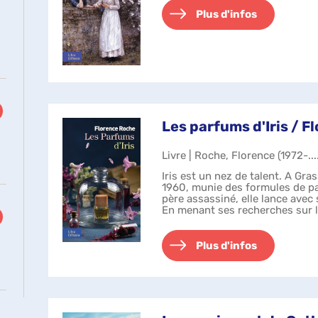
Plus d'infos
s
s
Les parfums d'Iris / 
Livre | Roche, Florence (1972-...
Iris est un nez de talent. A Gra
he
1960, munie des formules de p
père assassiné, elle lance avec
he
En menant ses recherches sur l
Iris remonte le ...
t
Plus d'infos
iquement
iquement