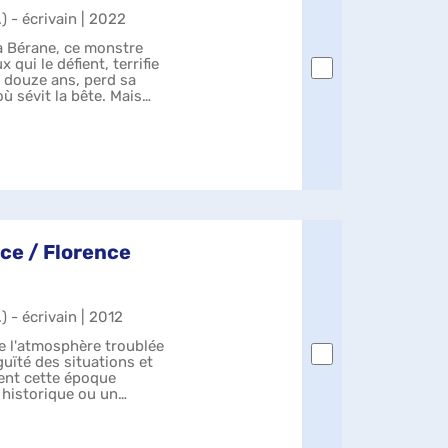
.) - écrivain | 2022
a Bérane, ce monstre
 qui le défient, terrifie
e, douze ans, perd sa
où sévit la bête. Mais
ce / Florence
.) - écrivain | 2012
re l'atmosphère troublée
guïté des situations et
ent cette époque
 historique ou un