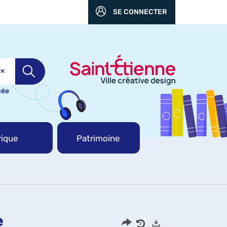
SE CONNECTER
cée
ique
Patrimoine
e