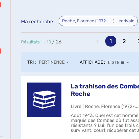
Roche, Florence (1972-....) - écrivain
Ma recherche :
1
2
/ 26
Résultats
1
-
10
TRI :
AFFICHAGE :
PERTINENCE
LISTE
La trahison des Combe
Roche
Livre | Roche, Florence (1972-...
Août 1943. Quel est cet homme 
maquis des Combes où fut ass
résistants ? Lui, l'un des trois
survivant, court récupérer cet a
caché avant l'attaque. S...