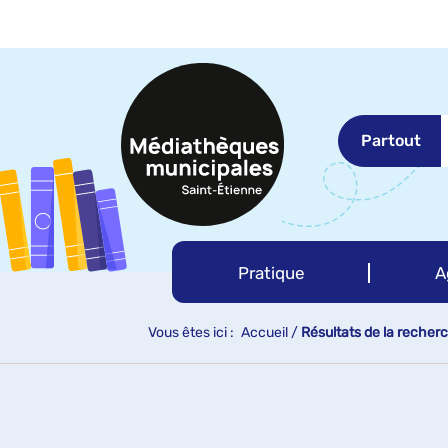
Aller
Aller
Aller
au
au
à
menu
contenu
la
recherche
Partout
Pratique
A
Vous êtes ici :
Accueil
/
Résultats de la recher