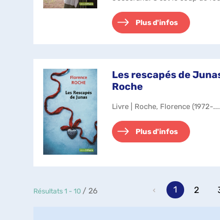
du jeune homme font tout...
Plus d'infos
Les rescapés de Junas
Roche
Livre | Roche, Florence (1972-...
Plus d'infos
1
2
/ 26
Résultats
1
-
10