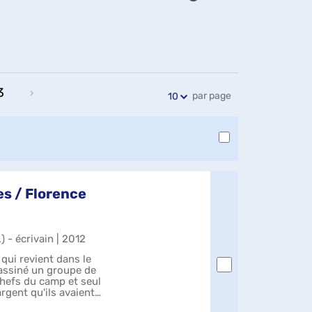
Exports
Partager
Historique
l'URL
de
de
vos
la
recherches
recherche
3
par page
10
s / Florence
.) - écrivain | 2012
qui revient dans le
assiné un groupe de
 chefs du camp et seul
rgent qu'ils avaient