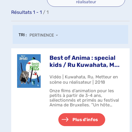
réalisateur
Résultats
1
-
1
/ 1
TRI :
PERTINENCE
Best of Anima : special
kids / Ru Kuwahata, M...
Vidéo | Kuwahata, Ru. Metteur en
scène ou réalisateur | 2018
Onze films d'animation pour les
petits à partir de 3-4 ans,
sélectionnés et primés au festival
Anima de Bruxelles. "Un hôte
parfait" (2015, 1' 35, Etats-Unis)
réal. Ru Kuwahata, Max Porter ;
"L'oiseau et l'écureuil" (2015, 4' 20,
Plus d'infos
...