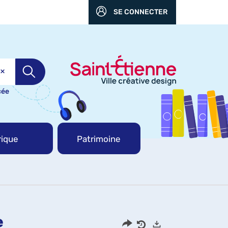
SE CONNECTER
cée
ique
Patrimoine
e