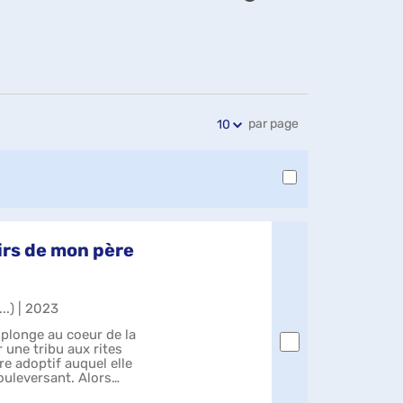
Exports
Partager
Historique
l'URL
de
de
vos
la
recherches
recherche
par page
10
irs de mon père
...) | 2023
plonge au coeur de la
 une tribu aux rites
re adoptif auquel elle
uleversant. Alors