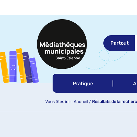
Aller
Aller
Aller
au
au
à
menu
contenu
la
recherche
Partout
Pratique
A
Vous êtes ici :
Accueil
/
Résultats de la recher