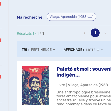
Vilaça, Aparecida (1958-....)
Ma recherche :
1
/ 1
Résultats
1
-
1
TRI :
AFFICHAGE :
PERTINENCE
LISTE
Paletó et moi : souven
indigèn...
Livre | Vilaça, Aparecida (1958-.
Une anthropologue brésilienne 
forêt amazonienne pour étudier
ancestraux : elle y trouve un pè
rend hommage dans ce texte bo
qu'elle doit faire le deu...