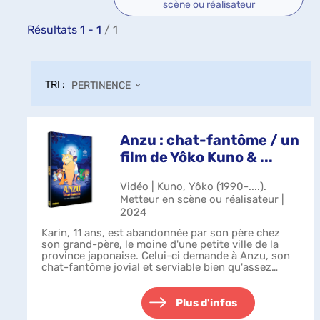
scène ou réalisateur
Résultats
1
-
1
/ 1
TRI :
PERTINENCE
Anzu : chat-fantôme / un
film de Yôko Kuno & ...
Vidéo | Kuno, Yôko (1990-....).
Metteur en scène ou réalisateur |
2024
Karin, 11 ans, est abandonnée par son père chez
son grand-père, le moine d'une petite ville de la
province japonaise. Celui-ci demande à Anzu, son
chat-fantôme jovial et serviable bien qu'assez
capricieux, de veiller sur elle. La ...
Plus d'infos