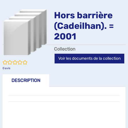
m
de
résultats
résultats
f
Hors barrière
recherche
de
de
(Cadeilhan). =
recherche
recherche
2001
Collection
Voir les documents de la collection
/5
0
avis
DESCRIPTION