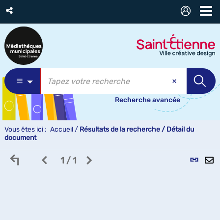
Recherche avancée
Vous êtes ici :
Accueil
/
Résultats de la recherche
/
Détail du
document
Retour
Page
Page
L
1 / 1
aux
précédente
suivante
p
p
résultats
des
des
(