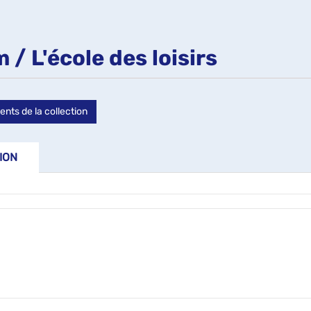
ts
/ L'école des loisirs
che
ents de la collection
ION