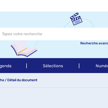
Recherche avan
genda
Sélections
Numér
che
/
Détail du document
e