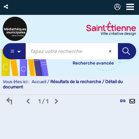
Recherche avancée
Vous êtes ici :
Accueil
/
Résultats de la recherche
/
Détail du
document
Retour
Page
Page
L
1 / 1
aux
précédente
suivante
p
p
résultats
des
des
(