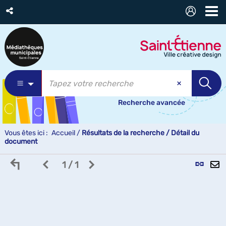
Recherche avancée
Vous êtes ici :
Accueil
/
Résultats de la recherche
/
Détail du
document
Retour
Page
Page
L
1 / 1
aux
précédente
suivante
p
p
résultats
des
des
(